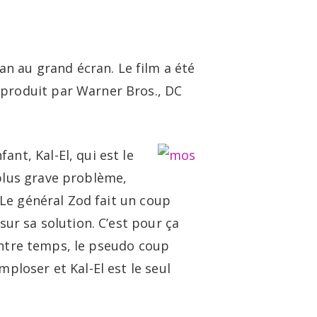
twitter
linkedin
youtube
instagram
logue et vidéo
À propos
Contact
n au grand écran. Le film a été
 produit par Warner Bros., DC
nt, Kal-El, qui est le
 plus grave problème,
. Le général Zod fait un coup
sur sa solution. C’est pour ça
. Entre temps, le pseudo coup
ploser et Kal-El est le seul