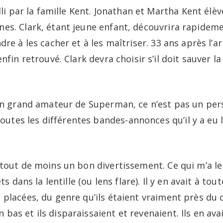
lli par la famille Kent. Jonathan et Martha Kent élèver
es. Clark, étant jeune enfant, découvrira rapidemen
dre à les cacher et à les maîtriser. 33 ans après l’ar
enfin retrouvé. Clark devra choisir s’il doit sauver 
s un grand amateur de Superman, ce n’est pas un per
es les différentes bandes-annonces qu’il y a eu lo
e tout de moins un bon divertissement. Ce qui m’a 
ets dans la lentille (ou lens flare). Il y en avait à to
 placées, du genre qu’ils étaient vraiment près du
bas et ils disparaissaient et revenaient. Ils en ava