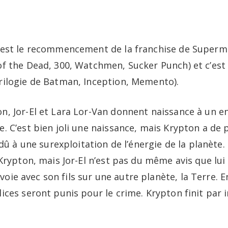
Portfolio
B
 est le recommencement de la franchise de Superma
of the Dead, 300, Watchmen, Sucker Punch) et c’est
rilogie de Batman, Inception, Memento).
, Jor-El et Lara Lor-Van donnent naissance à un enfa
. C’est bien joli une naissance, mais Krypton a de
 dû à une surexploitation de l’énergie de la planète
Krypton, mais Jor-El n’est pas du même avis que lui 
’envoie avec son fils sur une autre planète, la Terre
ces seront punis pour le crime. Krypton finit par im