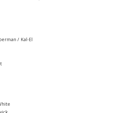
3
uperman / Kal-El
t
White
wick