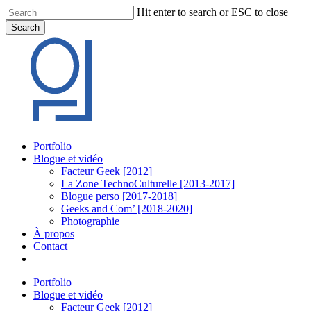
Skip
Hit enter to search or ESC to close
to
Search
main
Close
content
Search
Menu
Portfolio
Blogue et vidéo
Facteur Geek [2012]
La Zone TechnoCulturelle [2013-2017]
Blogue perso [2017-2018]
Geeks and Com’ [2018-2020]
Photographie
À propos
Contact
twitter
linkedin
youtube
instagram
Portfolio
Blogue et vidéo
Facteur Geek [2012]