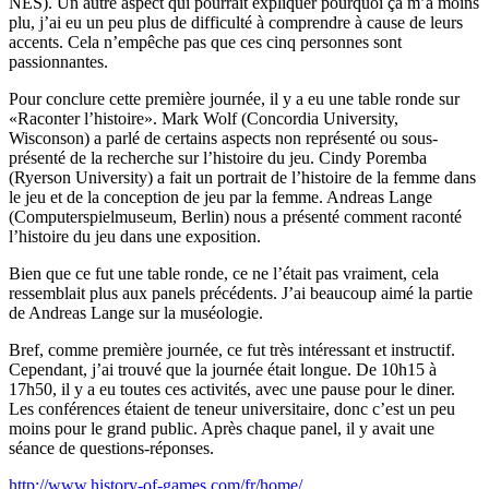
NES). Un autre aspect qui pourrait expliquer pourquoi ça m’a moins
plu, j’ai eu un peu plus de difficulté à comprendre à cause de leurs
accents. Cela n’empêche pas que ces cinq personnes sont
passionnantes.
Pour conclure cette première journée, il y a eu une table ronde sur
«Raconter l’histoire». Mark Wolf (Concordia University,
Wisconson) a parlé de certains aspects non représenté ou sous-
présenté de la recherche sur l’histoire du jeu. Cindy Poremba
(Ryerson University) a fait un portrait de l’histoire de la femme dans
le jeu et de la conception de jeu par la femme. Andreas Lange
(Computerspielmuseum, Berlin) nous a présenté comment raconté
l’histoire du jeu dans une exposition.
Bien que ce fut une table ronde, ce ne l’était pas vraiment, cela
ressemblait plus aux panels précédents. J’ai beaucoup aimé la partie
de Andreas Lange sur la muséologie.
Bref, comme première journée, ce fut très intéressant et instructif.
Cependant, j’ai trouvé que la journée était longue. De 10h15 à
17h50, il y a eu toutes ces activités, avec une pause pour le diner.
Les conférences étaient de teneur universitaire, donc c’est un peu
moins pour le grand public. Après chaque panel, il y avait une
séance de questions-réponses.
http://www.history-of-games.com/fr/home/