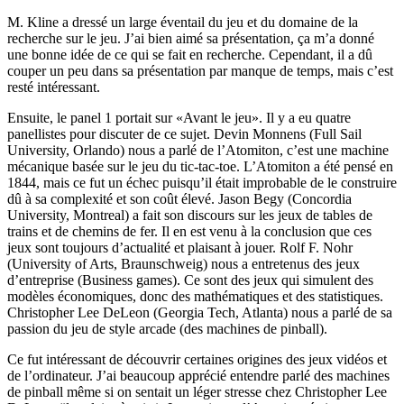
M. Kline a dressé un large éventail du jeu et du domaine de la
recherche sur le jeu. J’ai bien aimé sa présentation, ça m’a donné
une bonne idée de ce qui se fait en recherche. Cependant, il a dû
couper un peu dans sa présentation par manque de temps, mais c’est
resté intéressant.
Ensuite, le panel 1 portait sur «Avant le jeu». Il y a eu quatre
panellistes pour discuter de ce sujet. Devin Monnens (Full Sail
University, Orlando) nous a parlé de l’Atomiton, c’est une machine
mécanique basée sur le jeu du tic-tac-toe. L’Atomiton a été pensé en
1844, mais ce fut un échec puisqu’il était improbable de le construire
dû à sa complexité et son coût élevé. Jason Begy (Concordia
University, Montreal) a fait son discours sur les jeux de tables de
trains et de chemins de fer. Il en est venu à la conclusion que ces
jeux sont toujours d’actualité et plaisant à jouer. Rolf F. Nohr
(University of Arts, Braunschweig) nous a entretenus des jeux
d’entreprise (Business games). Ce sont des jeux qui simulent des
modèles économiques, donc des mathématiques et des statistiques.
Christopher Lee DeLeon (Georgia Tech, Atlanta) nous a parlé de sa
passion du jeu de style arcade (des machines de pinball).
Ce fut intéressant de découvrir certaines origines des jeux vidéos et
de l’ordinateur. J’ai beaucoup apprécié entendre parlé des machines
de pinball même si on sentait un léger stresse chez Christopher Lee