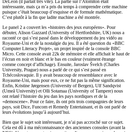
DeLeon (il parlait très vite). La partie sur l’Atomiton était
intéressante, mais ça m’a pris du temps à comprendre cette machine
puisque c’était beaucoup d’esquisse et de formule mathématique.
C’est plutôt à la fin que ladite machine a été montrée.
Le panel 2 a couvert les «histoires des jeux européens». Pour
débuter, Alison Gazzard (University of Hertfordshire, UK) nous a
raconté ce qui s’est passé dans le développement du jeu vidéo au
Royaume-Uni et de la nostalgie du jeu. Il a été question du «BBC
Computer Literacy Projet», un projet inspiré de la console BBC
Micro. Cette console avait 22k de mémoire et elle affichait le haut de
l’écran en noir et blanc et le bas en couleur (vraiment étrange
comme concept d’affichage). Ensuite, Jaroslav Švelch (Charles
University, Prague) nous a parlé de ce qui s’est passé en
Tchécoslovaquie. Il y avait beaucoup de ressemblance avec le
Royaume-Uni, mais pour eux, ce ne fut pas la même signification.
Enfin, Kristine Jørgensen (University of Bergen), Ulf Sandqvist
(Umeå University) et Olli Sotamaa (University of Tampere) nous
ont relaté l’histoire du jeu dan les pays nordiques et de la
«demoscene». Pour ce faire, ils ont pris trois compagnies de leurs
pays, soit Dice, Funcom et Remedy Entertainant, et ils ont parlé de
leurs évolutions jusqu’à aujourd’hui.
Bien que le sujet soit intéressant, je n’ai pas accroché sur ce sujet.
Cela est dû à ma méconnaissance des anciennes consoles (avant la