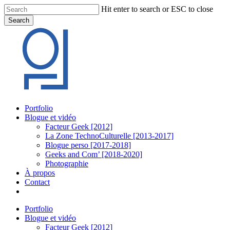
Skip
Hit enter to search or ESC to close
to
Search
main
Close
content
Search
Menu
Portfolio
Blogue et vidéo
Facteur Geek [2012]
La Zone TechnoCulturelle [2013-2017]
Blogue perso [2017-2018]
Geeks and Com’ [2018-2020]
Photographie
À propos
Contact
twitter
linkedin
youtube
instagram
Portfolio
Blogue et vidéo
Facteur Geek [2012]