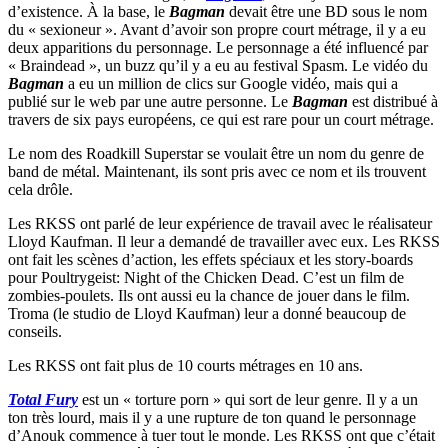
d’existence. À la base, le
Bagman
devait être une BD sous le nom
du « sexioneur ». Avant d’avoir son propre court métrage, il y a eu
deux apparitions du personnage. Le personnage a été influencé par
« Braindead », un buzz qu’il y a eu au festival Spasm. Le vidéo du
Bagman
a eu un million de clics sur Google vidéo, mais qui a
publié sur le web par une autre personne. Le
Bagman
est distribué à
travers de six pays européens, ce qui est rare pour un court métrage.
Le nom des Roadkill Superstar se voulait être un nom du genre de
band de métal. Maintenant, ils sont pris avec ce nom et ils trouvent
cela drôle.
Les RKSS ont parlé de leur expérience de travail avec le réalisateur
Lloyd Kaufman. Il leur a demandé de travailler avec eux. Les RKSS
ont fait les scènes d’action, les effets spéciaux et les story-boards
pour Poultrygeist: Night of the Chicken Dead. C’est un film de
zombies-poulets. Ils ont aussi eu la chance de jouer dans le film.
Troma (le studio de Lloyd Kaufman) leur a donné beaucoup de
conseils.
Les RKSS ont fait plus de 10 courts métrages en 10 ans.
Total Fury
est un « torture porn » qui sort de leur genre. Il y a un
ton très lourd, mais il y a une rupture de ton quand le personnage
d’Anouk commence à tuer tout le monde. Les RKSS ont que c’était