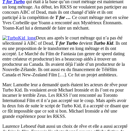
T for Turbo
qui était à la base qu’un court métrage est maintenant
un long métrage. Au début, les RKSS ne voulaient pas participer au
concours ABC of Dead, mais ils ont changé d’idée et ils ont
participé à la compétition de
T for …
Ce court métrage met en scène
Yves Corbeille que Yoann a rencontré aux Mystérieux Étonnants.
Yoann-Karl lui a demandé de faire un méchant.
Deux ans après le court métrage qui n’a pas été
sélectionné à ABC of Dead,
T for Turbo
devient
Turbo Kid
. Ils ont
eu une proposition de le transformer en long métrage et ils ont
accepté. Le Marché du Film de Fantasia (un genre de speed dating
entre créateur et producteur) les a beaucoup aidés à trouver un
producteur au Canada. Ils avaient déjà l’aide d’un producteur de la
Nouvelle-Zélande. Ils ont aussi eu du financement de Téléfilm
Canada et New-Zealand Film […]. Ce fut un projet ambitieux.
Marc Lamothe leur a demandé quels étaient les acteurs de rêve pour
Turbo Kid. Ils voulaient avoir Michael Ironside et ils l’ont eu pour
incarner le terrible Zeus. Les RKSS l’ont rencontré au Toronto
International Film et il n’a pas accepté sur le coup. Mais après avoir
lu deux fois de suite le script de Turbo Kid, il a accepté ce disant que
ce fût impossible que ce soit si bon. Michael Ironside a été une
grande expérience pour les RKSS.
Laurence Leboeuf était aussi un choix de rêve et elle a aussi accepté