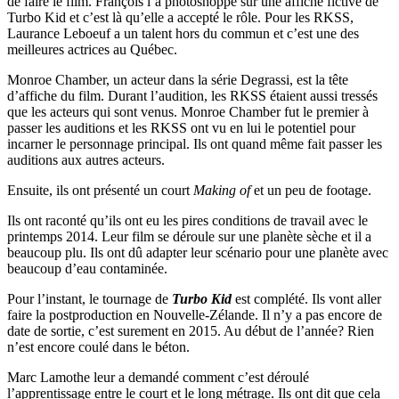
de faire le film. François l’a photoshoppé sur une affiche fictive de
Turbo Kid et c’est là qu’elle a accepté le rôle. Pour les RKSS,
Laurance Leboeuf a un talent hors du commun et c’est une des
meilleures actrices au Québec.
Monroe Chamber, un acteur dans la série Degrassi, est la tête
d’affiche du film. Durant l’audition, les RKSS étaient aussi tressés
que les acteurs qui sont venus. Monroe Chamber fut le premier à
passer les auditions et les RKSS ont vu en lui le potentiel pour
incarner le personnage principal. Ils ont quand même fait passer les
auditions aux autres acteurs.
Ensuite, ils ont présenté un court
Making of
et un peu de footage.
Ils ont raconté qu’ils ont eu les pires conditions de travail avec le
printemps 2014. Leur film se déroule sur une planète sèche et il a
beaucoup plu. Ils ont dû adapter leur scénario pour une planète avec
beaucoup d’eau contaminée.
Pour l’instant, le tournage de
Turbo Kid
est complété. Ils vont aller
faire la postproduction en Nouvelle-Zélande. Il n’y a pas encore de
date de sortie, c’est surement en 2015. Au début de l’année? Rien
n’est encore coulé dans le béton.
Marc Lamothe leur a demandé comment c’est déroulé
l’apprentissage entre le court et le long métrage. Ils ont dit que cela