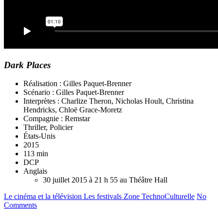
Dark Places
Réalisation : Gilles Paquet-Brenner
Scénario : Gilles Paquet-Brenner
Interprètes : Charlize Theron, Nicholas Hoult, Christina
Hendricks, Chloë Grace-Moretz
Compagnie : Remstar
Thriller, Policier
États-Unis
2015
113 min
DCP
Anglais
30 juillet 2015 à 21 h 55 au Théâtre Hall
Le cinéma et la télévision
Les festivals
Zone TechnoCulturelle
No
Comments