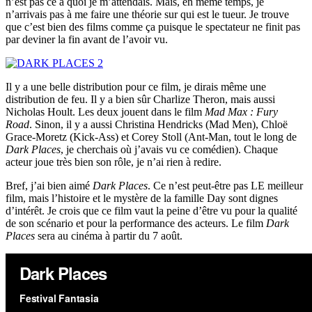
n’est pas ce à quoi je m’attendais. Mais, en même temps, je
n’arrivais pas à me faire une théorie sur qui est le tueur. Je trouve
que c’est bien des films comme ça puisque le spectateur ne finit pas
par deviner la fin avant de l’avoir vu.
Il y a une belle distribution pour ce film, je dirais même une
distribution de feu. Il y a bien sûr Charlize Theron, mais aussi
Nicholas Hoult. Les deux jouent dans le film
Mad Max : Fury
Road
. Sinon, il y a aussi Christina Hendricks (Mad Men), Chloë
Grace-Moretz (Kick-Ass) et Corey Stoll (Ant-Man, tout le long de
Dark Places
, je cherchais où j’avais vu ce comédien). Chaque
acteur joue très bien son rôle, je n’ai rien à redire.
Bref, j’ai bien aimé
Dark Places
. Ce n’est peut-être pas LE meilleur
film, mais l’histoire et le mystère de la famille Day sont dignes
d’intérêt. Je crois que ce film vaut la peine d’être vu pour la qualité
de son scénario et pour la performance des acteurs. Le film
Dark
Places
sera au cinéma à partir du 7 août.