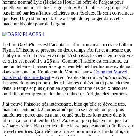
homme nommé Lyle (Nicholas Hoult) lui offre de l’argent pour
qu’elle vienne rencontrer les gens du « Kill Club ». Ce groupe est
passionné par les affaires policières non résolues. Ils sont convaincus
que Ben Day est innocent. Elle accepte de replonger dans cette
macabre histoire pour de l’argent.
Le film
Dark Places
est l’adaptation d’un roman à succès de Gillian
Flynn. L’histoire se présente en deux temps. Au fur et à mesure que
Libby du présent découvre ce qui s’est passé, le spectateur découvre
ce qui s’est passé il y a 25 ans. Comme l’histoire est construite, ça
me fait tellement penser à ce que Jean-Michel Berthiaume expliquait
dans son panel au Comiccon de Montréal sur «
Comment Marvel
nous rend plus intelligent
» avec l’explication du
multiple treading
.
Le scénario nous propose deux histoires qui évoluent parallèlement
dans le temps et plus qu’on en apprend sur une des deux histoires,
on finit par comprendre de plus en plus sur l’origine des meurtres.
J’ai trouvé l’histoire très intéressante, bien qu’elle se dévoile très,
mais très lentement. J’aurais aimé que ça se déroule un peu plus
rapidement parce que ça aurait coupé quelques longueurs dans le
film et ça pourrait rendre
Dark Places
un peu plus dynamique. Le
scénario est très bien monté et il ne laisse pas beaucoup d’indices sur
le réel meurtrier. Ça a été une surprise pour moi à la fin du film, ce