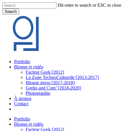
Skip
Hit enter to search or ESC to close
to
Search
main
Close
content
Search
Menu
Portfolio
Blogue et vidéo
Facteur Geek [2012]
La Zone TechnoCulturelle [2013-2017]
Blogue perso [2017-2018]
Geeks and Com’ [2018-2020]
Photographie
À propos
Contact
twitter
linkedin
youtube
instagram
Portfolio
Blogue et vidéo
Facteur Geek [2012]