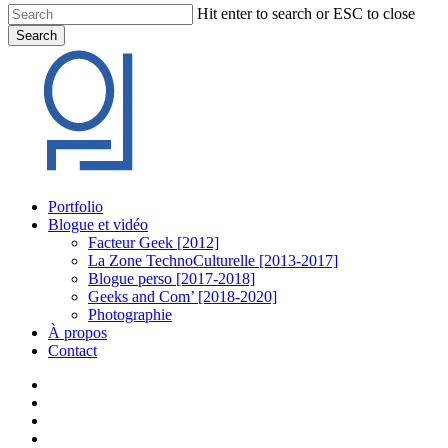
Hit enter to search or ESC to close
Search
Close
Search
Menu
Portfolio
Blogue et vidéo
Facteur Geek [2012]
La Zone TechnoCulturelle [2013-2017]
Blogue perso [2017-2018]
Geeks and Com’ [2018-2020]
Photographie
À propos
Contact
twitter
linkedin
youtube
instagram