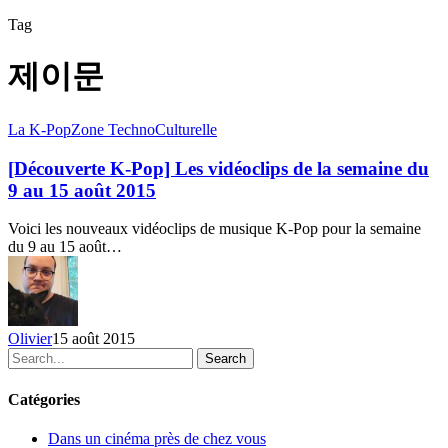
Tag
제이문
[Découverte
La K-Pop
Zone TechnoCulturelle
K-
Pop]
[Découverte K-Pop] Les vidéoclips de la semaine du
Les
9 au 15 août 2015
vidéoclips
de
Voici les nouveaux vidéoclips de musique K-Pop pour la semaine
la
du 9 au 15 août…
semaine
du
9
au
15
Olivier
15 août 2015
août
Search
2015
Catégories
Dans un cinéma près de chez vous