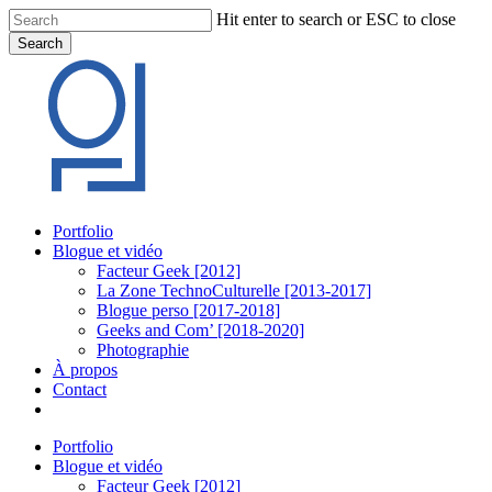
Skip
Hit enter to search or ESC to close
to
Search
main
Close
content
Search
Menu
Portfolio
Blogue et vidéo
Facteur Geek [2012]
La Zone TechnoCulturelle [2013-2017]
Blogue perso [2017-2018]
Geeks and Com’ [2018-2020]
Photographie
À propos
Contact
twitter
linkedin
youtube
instagram
Portfolio
Blogue et vidéo
Facteur Geek [2012]