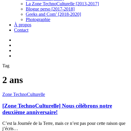
La Zone TechnoCulturelle [2013-2017]
Blogue perso [2017-2018]
Geeks and Com’ [2018-2020]
Photographie
À propos
Contact
twitter
linkedin
youtube
instagram
Tag
2 ans
[Zone
Zone TechnoCulturelle
TechnoCulturelle]
Nous
[Zone TechnoCulturelle] Nous célébrons notre
célébrons
deuxième anniversaire!
notre
deuxième
C’est la Journée de la Terre, mais ce n’est pas pour cette raison que
anniversaire!
j’écris…