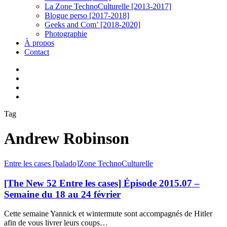
La Zone TechnoCulturelle [2013-2017]
Blogue perso [2017-2018]
Geeks and Com’ [2018-2020]
Photographie
À propos
Contact
twitter
linkedin
youtube
instagram
Tag
Andrew Robinson
[The
Entre les cases [balado]
Zone TechnoCulturelle
New
52
[The New 52 Entre les cases] Épisode 2015.07 –
Entre
Semaine du 18 au 24 février
les
cases]
Cette semaine Yannick et wintermute sont accompagnés de Hitler
Épisode
afin de vous livrer leurs coups…
2015.07