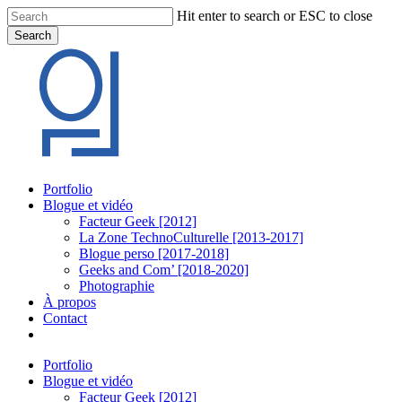
Skip
Hit enter to search or ESC to close
to
Search
main
Close
content
Search
Menu
Portfolio
Blogue et vidéo
Facteur Geek [2012]
La Zone TechnoCulturelle [2013-2017]
Blogue perso [2017-2018]
Geeks and Com’ [2018-2020]
Photographie
À propos
Contact
twitter
linkedin
youtube
instagram
Portfolio
Blogue et vidéo
Facteur Geek [2012]