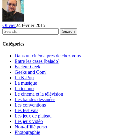
–
Semaine
du
18
Olivier
24 février 2015
au
Search
24
février
Catégories
Dans un cinéma près de chez vous
Entre les cases [balado]
Facteur Geek
Geeks and Com'
La K-Pop
La musique
La techno
Le cinéma et la télévision
Les bandes dessinées
Les conventions
Les festivals
Les jeux de plateau
Les jeux vidéo
Non-affilié
perso
Photographie