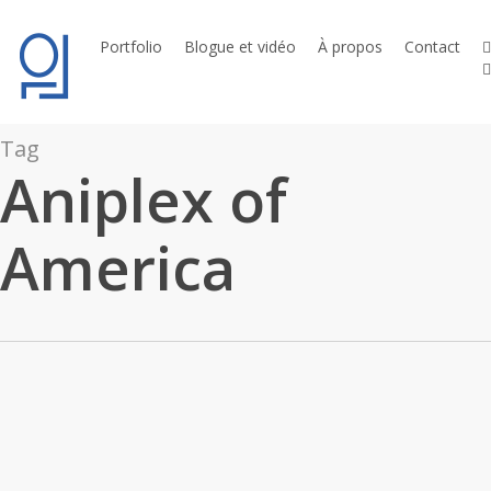
Skip
to
t
Portfolio
Blogue et vidéo
À propos
Contact
l
main
content
Tag
Aniplex of
America
[Otakuthon