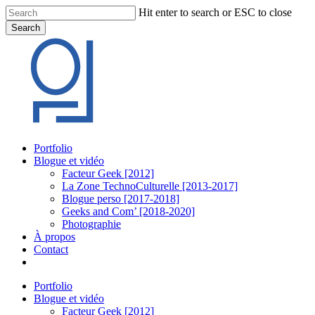
Skip
Hit enter to search or ESC to close
to
Search
main
Close
content
Search
Menu
Portfolio
Blogue et vidéo
Facteur Geek [2012]
La Zone TechnoCulturelle [2013-2017]
Blogue perso [2017-2018]
Geeks and Com’ [2018-2020]
Photographie
À propos
Contact
twitter
linkedin
youtube
instagram
Portfolio
Blogue et vidéo
Facteur Geek [2012]