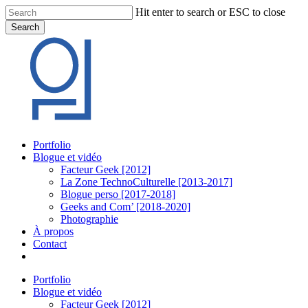
Skip
Hit enter to search or ESC to close
to
Search
main
Close
content
Search
Menu
Portfolio
Blogue et vidéo
Facteur Geek [2012]
La Zone TechnoCulturelle [2013-2017]
Blogue perso [2017-2018]
Geeks and Com’ [2018-2020]
Photographie
À propos
Contact
twitter
linkedin
youtube
instagram
Portfolio
Blogue et vidéo
Facteur Geek [2012]