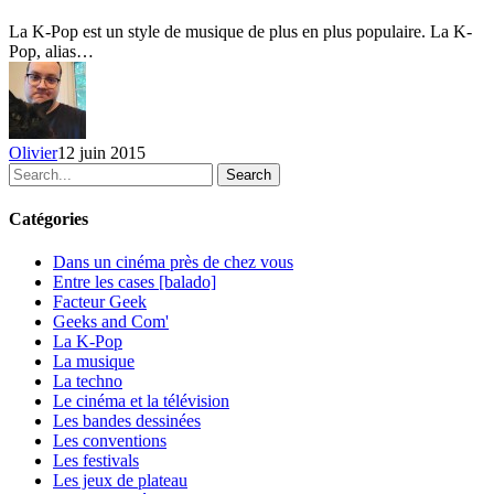
vidéoclips
La K-Pop est un style de musique de plus en plus populaire. La K-
les
Pop, alias…
plus
vus
sur
YouTube
–
Olivier
12 juin 2015
Mai
Search
2015
Catégories
Dans un cinéma près de chez vous
Entre les cases [balado]
Facteur Geek
Geeks and Com'
La K-Pop
La musique
La techno
Le cinéma et la télévision
Les bandes dessinées
Les conventions
Les festivals
Les jeux de plateau