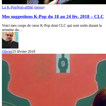
Mes
La K-Pop
Non-affilié (perso)
suggestions
K-
Mes suggestions K-Pop du 18 au 24 fév. 2018 – CLC
Pop
du
Voici mes coups de cœur K-Pop dont CLC qui sont sortis durant la
18
semaine du…
au
24
fév.
2018
–
Olivier
25 février 2018
CLC