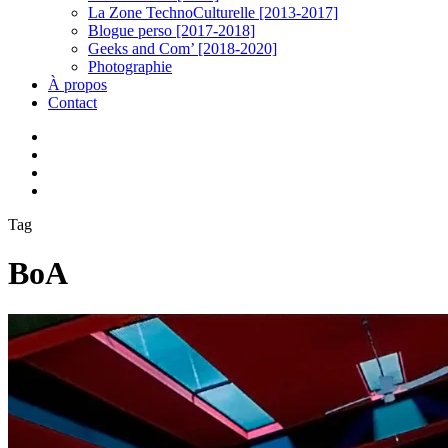
La Zone TechnoCulturelle [2013-2017]
Blogue perso [2017-2018]
Geeks and Com’ [2018-2020]
Photographie
À propos
Contact
twitter
linkedin
youtube
instagram
Tag
BoA