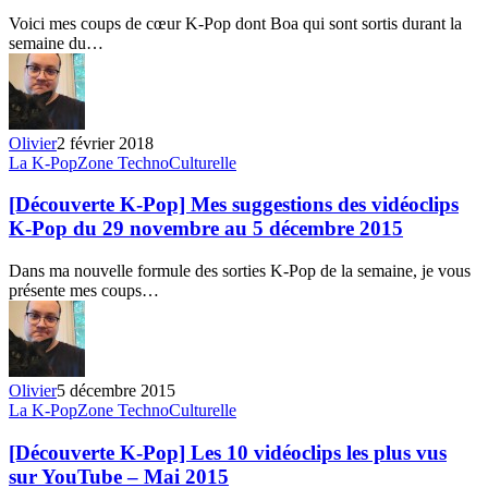
du
Voici mes coups de cœur K-Pop dont Boa qui sont sortis durant la
28
semaine du…
au
31
jan.
2018
–
Olivier
2 février 2018
BoA
[Découverte
La K-Pop
Zone TechnoCulturelle
K-
Pop]
[Découverte K-Pop] Mes suggestions des vidéoclips
Mes
K-Pop du 29 novembre au 5 décembre 2015
suggestions
des
Dans ma nouvelle formule des sorties K-Pop de la semaine, je vous
vidéoclips
présente mes coups…
K-
Pop
du
29
novembre
Olivier
5 décembre 2015
au
[Découverte
La K-Pop
Zone TechnoCulturelle
5
K-
décembre
Pop]
[Découverte K-Pop] Les 10 vidéoclips les plus vus
2015
Les
sur YouTube – Mai 2015
10