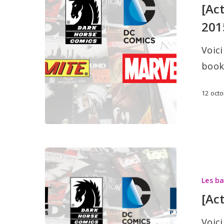
[Ac
BD:
201
14
octobre
Voici
2015
book
12 oct
[Actualité]
Les
Les b
sorties
[Ac
BD:
7
Voici