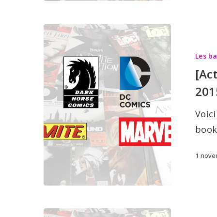
[Actualité]
Les
Les b
sorties
[Ac
BD:
201
4
novembre
Voici
2015
book
1 nove
[Actualité]