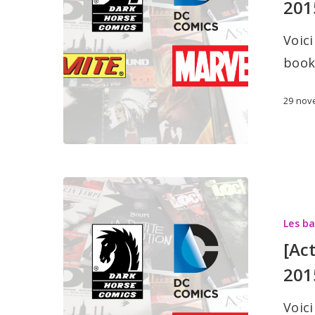
201
2
décembre
Voici
2015
book
29 nov
[Actualité]
Les
Les b
sorties
[Ac
BD:
201
25
novembre
Voici