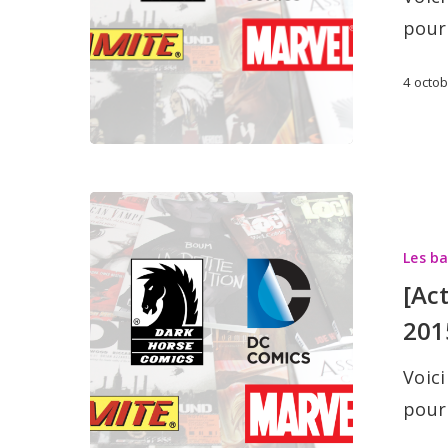
octobre
pour
2015
4 octo
[Actualité]
Les
Les b
sorties
[Ac
BD:
201
30
septembr
Voici
2015
pour