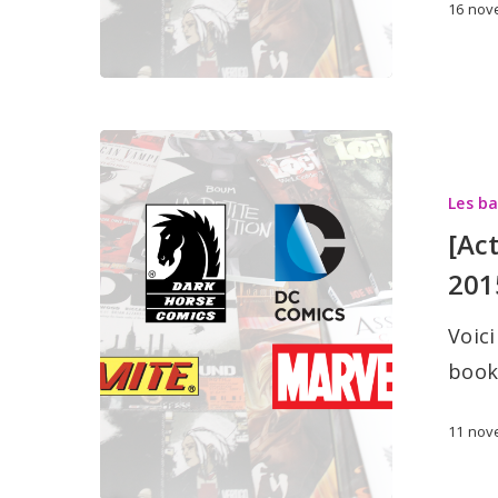
16 nov
[Actualité]
Les
Les b
sorties
[Ac
BD:
201
11
novembre
Voici
2015
book
11 nov