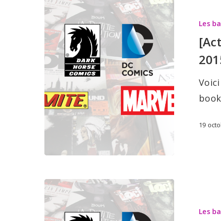
Les
Les b
sorties
[Ac
BD:
201
21
octobre
Voici
2015
book
19 oct
[Actualité]
Les
Les b
sorties