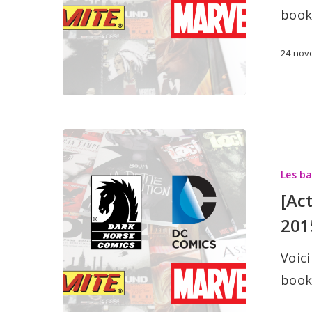
2015
book
24 nov
[Actualité]
Les
Les b
sorties
[Ac
BD:
201
18
novembre
Voici
2015
book