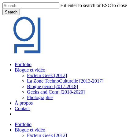
Skip
Hit enter to search or ESC to close
to
Search
main
Close
content
Search
Menu
Portfolio
Blogue et vidéo
Facteur Geek [2012]
La Zone TechnoCulturelle [2013-2017]
Blogue perso [2017-2018]
Geeks and Com’ [2018-2020]
Photographie
À propos
Contact
twitter
linkedin
youtube
instagram
Portfolio
Blogue et vidéo
Facteur Geek [2012]