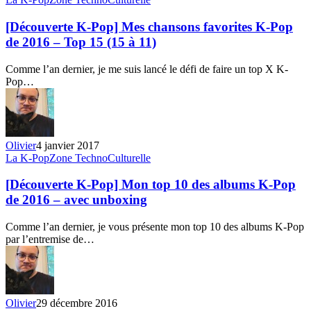
février
K-
2017
Pop]
[Découverte K-Pop] Mes chansons favorites K-Pop
Mes
de 2016 – Top 15 (15 à 11)
chansons
favorites
Comme l’an dernier, je me suis lancé le défi de faire un top X K-
K-
Pop…
Pop
de
2016
–
Top
Olivier
4 janvier 2017
15
[Découverte
La K-Pop
Zone TechnoCulturelle
(15
K-
à
Pop]
[Découverte K-Pop] Mon top 10 des albums K-Pop
11)
Mon
de 2016 – avec unboxing
top
10
Comme l’an dernier, je vous présente mon top 10 des albums K-Pop
des
par l’entremise de…
albums
K-
Pop
de
2016
Olivier
29 décembre 2016
–