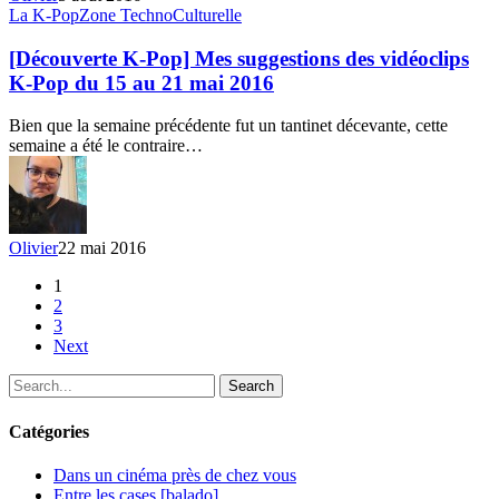
Partie
[Découverte
La K-Pop
Zone TechnoCulturelle
2
K-
Pop]
[Découverte K-Pop] Mes suggestions des vidéoclips
Mes
K-Pop du 15 au 21 mai 2016
suggestions
des
Bien que la semaine précédente fut un tantinet décevante, cette
vidéoclips
semaine a été le contraire…
K-
Pop
du
15
au
Olivier
22 mai 2016
21
mai
1
2016
2
3
Next
Search
Catégories
Dans un cinéma près de chez vous
Entre les cases [balado]