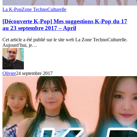
[Découverte
La K-Pop
Zone TechnoCulturelle
K-
Pop]
[Découverte K-Pop] Mes suggestions K-Pop du 17
Mes
au 23 septembre 2017 – April
suggestions
K-
Cet article a été publié sur le site web La Zone TechnoCulturelle.
Pop
Aujourd’hui, je…
du
17
au
23
septembre
Olivier
24 septembre 2017
2017
–
April