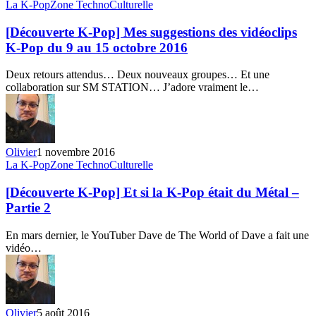
[Découverte
La K-Pop
Zone TechnoCulturelle
avec
K-
unboxing
Pop]
[Découverte K-Pop] Mes suggestions des vidéoclips
Mes
K-Pop du 9 au 15 octobre 2016
suggestions
des
Deux retours attendus… Deux nouveaux groupes… Et une
vidéoclips
collaboration sur SM STATION… J’adore vraiment le…
K-
Pop
du
9
au
Olivier
1 novembre 2016
15
[Découverte
La K-Pop
Zone TechnoCulturelle
octobre
K-
2016
Pop]
[Découverte K-Pop] Et si la K-Pop était du Métal –
Et
Partie 2
si
la
En mars dernier, le YouTuber Dave de The World of Dave a fait une
K-
vidéo…
Pop
était
du
Métal
–
Olivier
5 août 2016