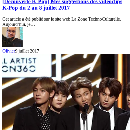
Pop]
[Découverte K-Pop] Mes suggestions des vidéoclips
Mes
K-Pop du 2 au 8 juillet 2017
suggestions
des
Cet article a été publié sur le site web La Zone TechnoCulturelle.
vidéoclips
Aujourd’hui, je…
K-
Pop
du
2
au
Olivier
9 juillet 2017
8
juillet
2017