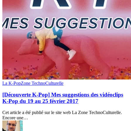
[Découverte
La K-Pop
Zone TechnoCulturelle
K-
Pop]
[Découverte K-Pop] Mes suggestions des vidéoclips
Mes
K-Pop du 19 au 25 février 2017
suggestions
des
Cet article a été publié sur le site web La Zone TechnoCulturelle.
vidéoclips
Encore une…
K-
Pop
du