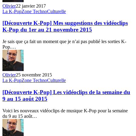
Goodbye
Olivier
22 janvier 2017
[Découverte
La K-Pop
Zone TechnoCulturelle
K-
Pop]
[Découverte K-Pop] Mes suggestions des vidéoclips
Mes
K-Pop du 1er au 21 novembre 2015
suggestions
des
Je sais que ça fait un moment que je n’ai pas publié les sorties K-
vidéoclips
Pop.…
K-
Pop
du
1er
au
Olivier
25 novembre 2015
21
[Découverte
La K-Pop
Zone TechnoCulturelle
novembre
K-
2015
Pop]
[Découverte K-Pop] Les vidéoclips de la semaine du
Les
9 au 15 août 2015
vidéoclips
de
Voici les nouveaux vidéoclips de musique K-Pop pour la semaine
la
du 9 au 15 août…
semaine
du
9
au