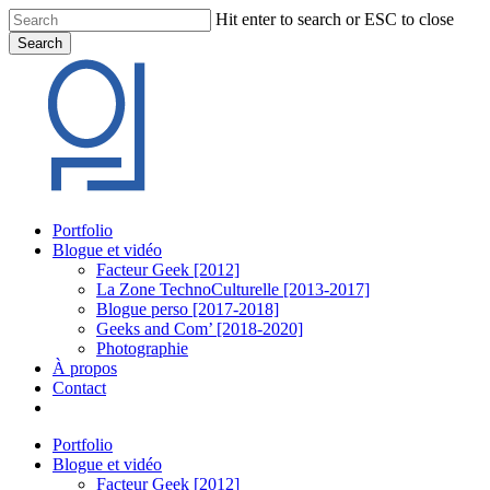
Skip
Hit enter to search or ESC to close
to
Search
main
Close
content
Search
Menu
Portfolio
Blogue et vidéo
Facteur Geek [2012]
La Zone TechnoCulturelle [2013-2017]
Blogue perso [2017-2018]
Geeks and Com’ [2018-2020]
Photographie
À propos
Contact
twitter
linkedin
youtube
instagram
Portfolio
Blogue et vidéo
Facteur Geek [2012]