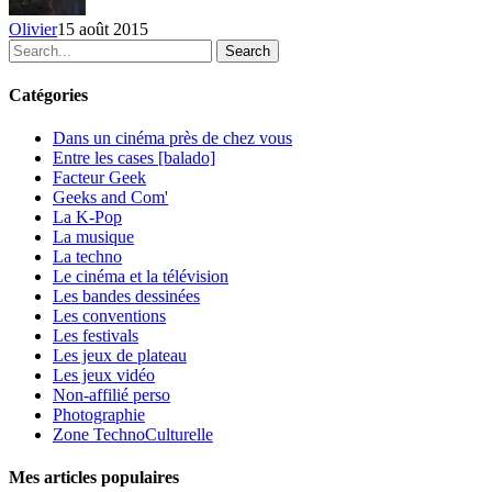
15
Olivier
15 août 2015
août
Search
2015
Catégories
Dans un cinéma près de chez vous
Entre les cases [balado]
Facteur Geek
Geeks and Com'
La K-Pop
La musique
La techno
Le cinéma et la télévision
Les bandes dessinées
Les conventions
Les festivals
Les jeux de plateau
Les jeux vidéo
Non-affilié
perso
Photographie
Zone TechnoCulturelle
Mes articles populaires