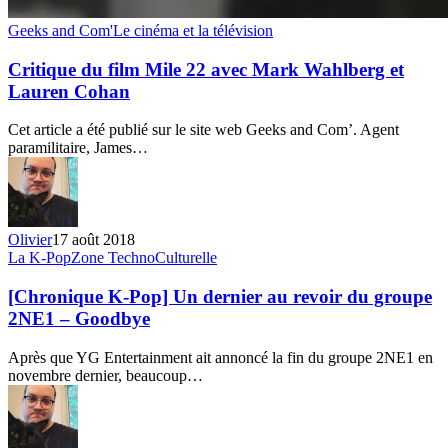
Critique
Geeks and Com'
Le cinéma et la télévision
du
film
Critique du film Mile 22 avec Mark Wahlberg et
Mile
Lauren Cohan
22
avec
Cet article a été publié sur le site web Geeks and Com’. Agent
Mark
paramilitaire, James…
Wahlberg
et
Lauren
Cohan
Olivier
17 août 2018
[Chronique
La K-Pop
Zone TechnoCulturelle
K-
Pop]
[Chronique K-Pop] Un dernier au revoir du groupe
Un
2NE1 – Goodbye
dernier
au
Après que YG Entertainment ait annoncé la fin du groupe 2NE1 en
revoir
novembre dernier, beaucoup…
du
groupe
2NE1
–