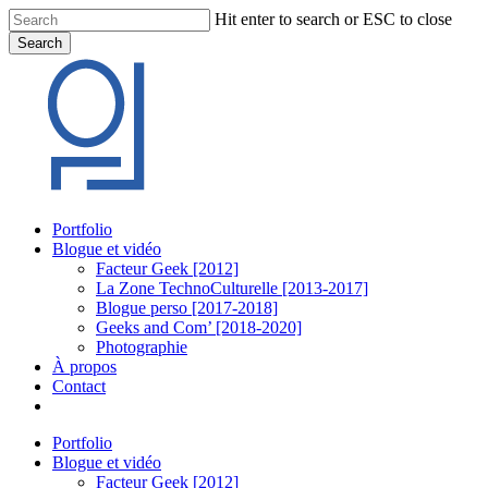
Skip
Hit enter to search or ESC to close
to
Search
main
Close
content
Search
Menu
Portfolio
Blogue et vidéo
Facteur Geek [2012]
La Zone TechnoCulturelle [2013-2017]
Blogue perso [2017-2018]
Geeks and Com’ [2018-2020]
Photographie
À propos
Contact
twitter
linkedin
youtube
instagram
Portfolio
Blogue et vidéo
Facteur Geek [2012]