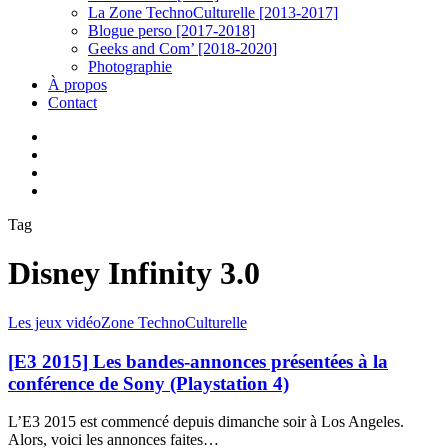
La Zone TechnoCulturelle [2013-2017]
Blogue perso [2017-2018]
Geeks and Com’ [2018-2020]
Photographie
À propos
Contact
twitter
linkedin
youtube
instagram
Tag
Disney Infinity 3.0
[E3
Les jeux vidéo
Zone TechnoCulturelle
2015]
Les
[E3 2015] Les bandes-annonces présentées à la
bandes-
conférence de Sony (Playstation 4)
annonces
présentées
L’E3 2015 est commencé depuis dimanche soir à Los Angeles.
à
Alors, voici les annonces faites…
la