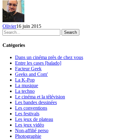
conférence
de
Sony
(Playstation
Olivier
16 juin 2015
4)
Search
Catégories
Dans un cinéma près de chez vous
Entre les cases [balado]
Facteur Geek
Geeks and Com'
La K-Pop
La musique
La techno
Le cinéma et la télévision
Les bandes dessinées
Les conventions
Les festivals
Les jeux de plateau
Les jeux vidéo
Non-affilié
perso
Photographie