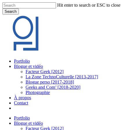
Skip
Hit enter to search or ESC to close
to
Search
main
Close
content
Search
Menu
Portfolio
Blogue et vidéo
Facteur Geek [2012]
La Zone TechnoCulturelle [2013-2017]
Blogue perso [2017-2018]
Geeks and Com’ [2018-2020]
Photographie
À propos
Contact
twitter
linkedin
youtube
instagram
Portfolio
Blogue et vidéo
Facteur Geek [2012]