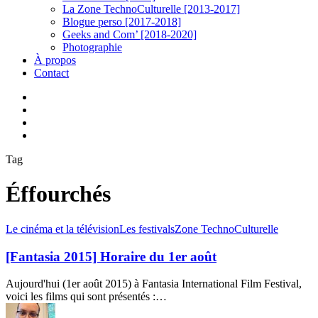
La Zone TechnoCulturelle [2013-2017]
Blogue perso [2017-2018]
Geeks and Com’ [2018-2020]
Photographie
À propos
Contact
twitter
linkedin
youtube
instagram
Tag
Éffourchés
[Fantasia
Le cinéma et la télévision
Les festivals
Zone TechnoCulturelle
2015]
Horaire
[Fantasia 2015] Horaire du 1er août
du
1er
Aujourd'hui (1er août 2015) à Fantasia International Film Festival,
août
voici les films qui sont présentés :…