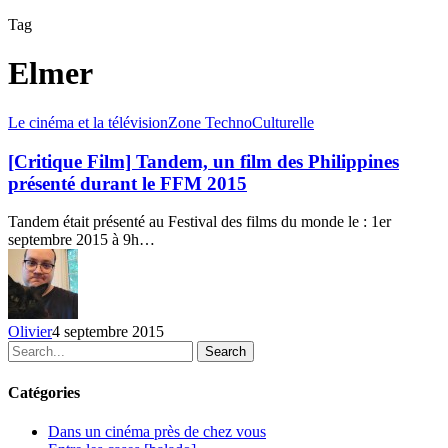
Tag
Elmer
[Critique
Le cinéma et la télévision
Zone TechnoCulturelle
Film]
Tandem,
[Critique Film] Tandem, un film des Philippines
un
présenté durant le FFM 2015
film
des
Tandem était présenté au Festival des films du monde le : 1er
Philippines
septembre 2015 à 9h…
présenté
durant
le
FFM
2015
Olivier
4 septembre 2015
Search
Catégories
Dans un cinéma près de chez vous