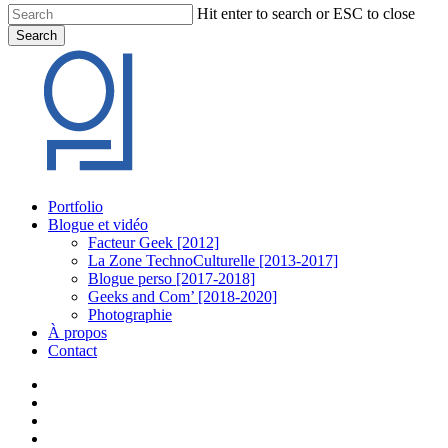
Hit enter to search or ESC to close
Search
Close
Search
Menu
Portfolio
Blogue et vidéo
Facteur Geek [2012]
La Zone TechnoCulturelle [2013-2017]
Blogue perso [2017-2018]
Geeks and Com’ [2018-2020]
Photographie
À propos
Contact
twitter
linkedin
youtube
instagram