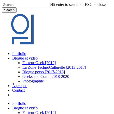
Skip
Hit enter to search or ESC to close
to
Search
main
Close
content
Search
Menu
Portfolio
Blogue et vidéo
Facteur Geek [2012]
La Zone TechnoCulturelle [2013-2017]
Blogue perso [2017-2018]
Geeks and Com’ [2018-2020]
Photographie
À propos
Contact
twitter
linkedin
youtube
instagram
Portfolio
Blogue et vidéo
Facteur Geek [2012]