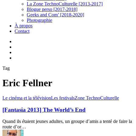
La Zone TechnoCulturelle [2013-2017]
Blogue perso [2017-2018]
Geeks and Com’ [2018-2020]
Photographie
À propos
Contact
twitter
linkedin
youtube
instagram
Tag
Eric Fellner
[Fantasia
Le cinéma et la télévision
Les festivals
Zone TechnoCulturelle
2013]
The
[Fantasia 2013] The World’s End
World’s
End
Quand ils étaient jeunes adultes, un groupe d’amis a tenté de faire la
route d’or…