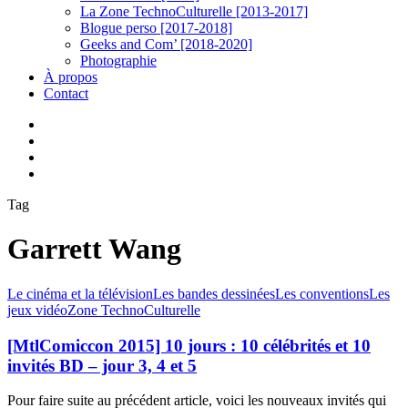
La Zone TechnoCulturelle [2013-2017]
Blogue perso [2017-2018]
Geeks and Com’ [2018-2020]
Photographie
À propos
Contact
twitter
linkedin
youtube
instagram
Tag
Garrett Wang
[MtlComiccon
Le cinéma et la télévision
Les bandes dessinées
Les conventions
Les
2015]
jeux vidéo
Zone TechnoCulturelle
10
jours
[MtlComiccon 2015] 10 jours : 10 célébrités et 10
:
invités BD – jour 3, 4 et 5
10
célébrités
Pour faire suite au précédent article, voici les nouveaux invités qui
et