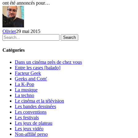
ont été annoncés pour…
10
invités
BD
–
jour
Olivier
29 mai 2015
3,
Search
4
et
5
Catégories
Dans un cinéma près de chez vous
Entre les cases [balado]
Facteur Geek
Geeks and Com'
La K-Pop
La musique
La techno
Le cinéma et la télévision
Les bandes dessinées
Les conventions
Les festivals
Les jeux de plateau
Les jeux vidéo
Non-affilié
perso