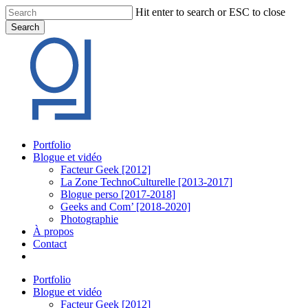
Skip
Hit enter to search or ESC to close
to
Search
main
Close
content
Search
Menu
Portfolio
Blogue et vidéo
Facteur Geek [2012]
La Zone TechnoCulturelle [2013-2017]
Blogue perso [2017-2018]
Geeks and Com’ [2018-2020]
Photographie
À propos
Contact
twitter
linkedin
youtube
instagram
Portfolio
Blogue et vidéo
Facteur Geek [2012]