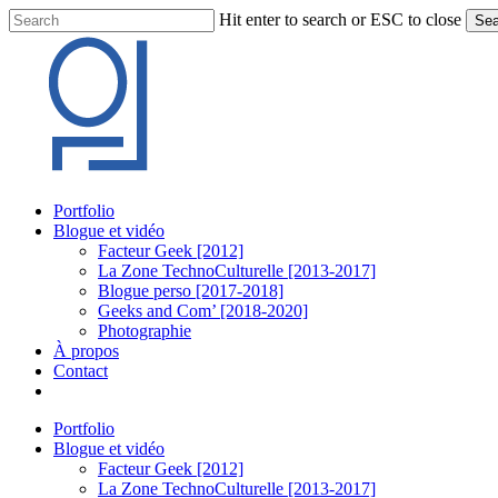
Skip
Hit enter to search or ESC to close
Sea
to
Close
main
Search
content
Menu
Portfolio
Blogue et vidéo
Facteur Geek [2012]
La Zone TechnoCulturelle [2013-2017]
Blogue perso [2017-2018]
Geeks and Com’ [2018-2020]
Photographie
À propos
Contact
twitter
linkedin
youtube
instagram
Portfolio
Blogue et vidéo
Facteur Geek [2012]
La Zone TechnoCulturelle [2013-2017]