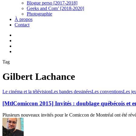
Blogue perso [2017-2018]
Geeks and Com’ [2018-2020]
Photographie
À propos
Contact
twitter
linkedin
youtube
instagram
Tag
Gilbert Lachance
[MtlComiccon
Le cinéma et la télévision
Les bandes dessinées
Les conventions
Les je
2015]
Invités
[MtlComiccon 2015] Invités : doublage québécois et e
:
doublage
Plusieurs nouveaux invités pour le Comiccon de Montréal ont été révé
québécois
et
encore
plus