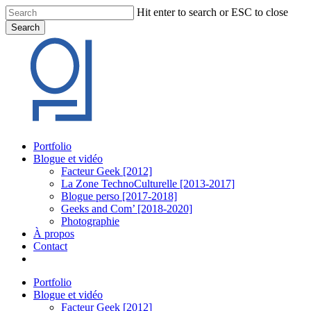
Skip
Hit enter to search or ESC to close
to
Search
main
Close
content
Search
Menu
Portfolio
Blogue et vidéo
Facteur Geek [2012]
La Zone TechnoCulturelle [2013-2017]
Blogue perso [2017-2018]
Geeks and Com’ [2018-2020]
Photographie
À propos
Contact
twitter
linkedin
youtube
instagram
Portfolio
Blogue et vidéo
Facteur Geek [2012]