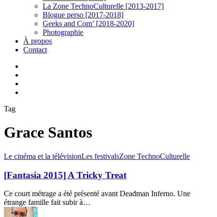
La Zone TechnoCulturelle [2013-2017]
Blogue perso [2017-2018]
Geeks and Com’ [2018-2020]
Photographie
À propos
Contact
twitter
linkedin
youtube
instagram
Tag
Grace Santos
[Fantasia
Le cinéma et la télévision
Les festivals
Zone TechnoCulturelle
2015]
A
[Fantasia 2015] A Tricky Treat
Tricky
Treat
Ce court métrage a été présenté avant Deadman Inferno. Une
étrange famille fait subir à…