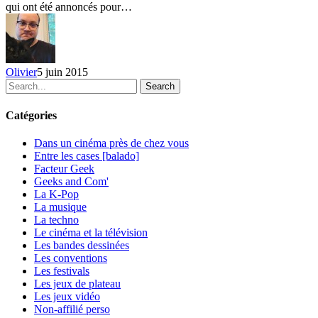
qui ont été annoncés pour…
10
invités
BD
–
jour
Olivier
5 juin 2015
8,
Search
9
et
10
Catégories
Dans un cinéma près de chez vous
Entre les cases [balado]
Facteur Geek
Geeks and Com'
La K-Pop
La musique
La techno
Le cinéma et la télévision
Les bandes dessinées
Les conventions
Les festivals
Les jeux de plateau
Les jeux vidéo
Non-affilié
perso