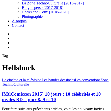
La Zone TechnoCulturelle [2013-2017]
Blogue perso [2017-2018]
Geeks and Com’ [2018-2020]
Photographie
À propos
Contact
twitter
linkedin
youtube
instagram
Tag
Hellshock
[MtlComiccon
Le cinéma et la télévision
Les bandes dessinées
Les conventions
Zone
2015]
TechnoCulturelle
10
jours
[MtlComiccon 2015] 10 jours : 10 célébrités et 10
:
invités BD – jour 8, 9 et 10
10
célébrités
Pour faire suite aux précédents articles, voici les nouveaux invités
et