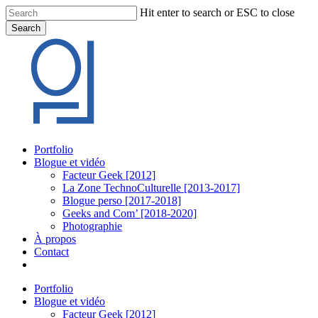
Skip
Hit enter to search or ESC to close
to
Search
main
Close
content
Search
Menu
Portfolio
Blogue et vidéo
Facteur Geek [2012]
La Zone TechnoCulturelle [2013-2017]
Blogue perso [2017-2018]
Geeks and Com’ [2018-2020]
Photographie
À propos
Contact
twitter
linkedin
youtube
instagram
Portfolio
Blogue et vidéo
Facteur Geek [2012]