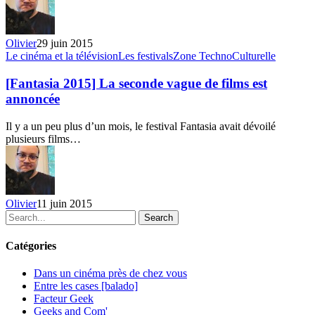
Olivier
29 juin 2015
[Fantasia
Le cinéma et la télévision
Les festivals
Zone TechnoCulturelle
2015]
La
[Fantasia 2015] La seconde vague de films est
seconde
annoncée
vague
de
Il y a un peu plus d’un mois, le festival Fantasia avait dévoilé
films
plusieurs films…
est
annoncée
Olivier
11 juin 2015
Search
Catégories
Dans un cinéma près de chez vous
Entre les cases [balado]
Facteur Geek
Geeks and Com'