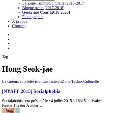
La Zone TechnoCulturelle [2013-2017]
Blogue perso [2017-2018]
Geeks and Com’ [2018-2020]
Photographie
À propos
Contact
twitter
linkedin
youtube
instagram
Tag
Hong Seok-jae
[NYAFF
Le cinéma et la télévision
Les festivals
Zone TechnoCulturelle
2015]
Socialphobia
[NYAFF 2015] Socialphobia
Socialphobia sera présenté le : 4 juillet 2015 à 16h15 au Walter
Reade Theater À noter…