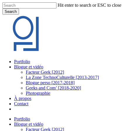
Skip
Hit enter to search or ESC to close
to
Search
main
Close
content
Search
Menu
Portfolio
Blogue et vidéo
Facteur Geek [2012]
La Zone TechnoCulturelle [2013-2017]
Blogue perso [2017-2018]
Geeks and Com’ [2018-2020]
Photographie
À propos
Contact
twitter
linkedin
youtube
instagram
Portfolio
Blogue et vidéo
Facteur Geek [2012]