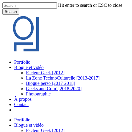
Skip
Hit enter to search or ESC to close
to
Search
main
Close
content
Search
Menu
Portfolio
Blogue et vidéo
Facteur Geek [2012]
La Zone TechnoCulturelle [2013-2017]
Blogue perso [2017-2018]
Geeks and Com’ [2018-2020]
Photographie
À propos
Contact
twitter
linkedin
youtube
instagram
Portfolio
Blogue et vidéo
Facteur Geek [2012]