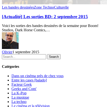
[Actualité]
Les bandes dessinées
Zone TechnoCulturelle
Les
sorties
[Actualité] Les sorties BD: 2 septembre 2015
BD:
2
Voici les sorties des bandes dessinées de la semaine pour Boom!
septembre
Studios, Dark Horse Comics,…
2015
Olivier
1 septembre 2015
Search
Catégories
Dans un cinéma près de chez vous
Entre les cases [balado]
Facteur Geek
Geeks and Com'
La K-Pop
La musique
La techno
Le cinéma et la télévision