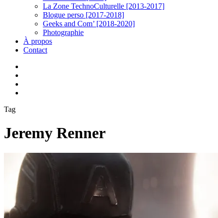
La Zone TechnoCulturelle [2013-2017]
Blogue perso [2017-2018]
Geeks and Com’ [2018-2020]
Photographie
À propos
Contact
twitter
linkedin
youtube
instagram
Tag
Jeremy Renner