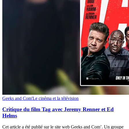
Critique
Geeks and Com'
Le cinéma et la télévision
du
film
Critique du film Tag avec Jeremy Renner et Ed
Tag
Helms
avec
Jeremy
Cet article a été publié sur le site web Geeks and Com’. Un groupe