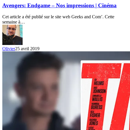
Nos
Avengers: Endgame – Nos impressions | Cinéma
impressions
|
Cet article a été publié sur le site web Geeks and Com’. Cette
Cinéma
semaine à…
Olivier
25 avril 2019