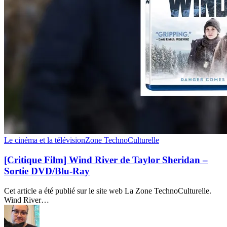
[Critique
Le cinéma et la télévision
Zone TechnoCulturelle
Film]
Wind
[Critique Film] Wind River de Taylor Sheridan –
River
Sortie DVD/Blu-Ray
de
Taylor
Cet article a été publié sur le site web La Zone TechnoCulturelle.
Sheridan
Wind River…
–
Sortie
DVD/Blu-