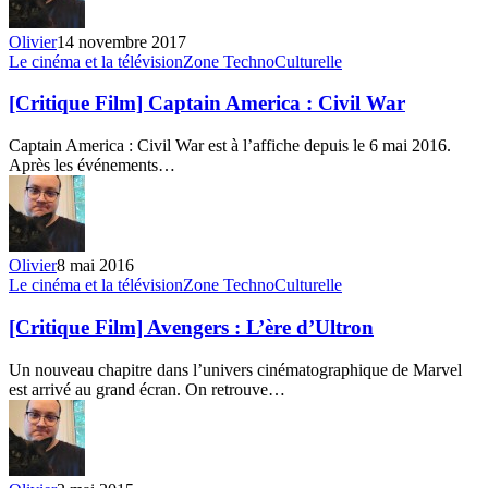
Ray
Olivier
14 novembre 2017
[Critique
Le cinéma et la télévision
Zone TechnoCulturelle
Film]
Captain
[Critique Film] Captain America : Civil War
America :
Civil
Captain America : Civil War est à l’affiche depuis le 6 mai 2016.
War
Après les événements…
Olivier
8 mai 2016
[Critique
Le cinéma et la télévision
Zone TechnoCulturelle
Film]
Avengers
[Critique Film] Avengers : L’ère d’Ultron
:
L’ère
Un nouveau chapitre dans l’univers cinématographique de Marvel
d’Ultron
est arrivé au grand écran. On retrouve…