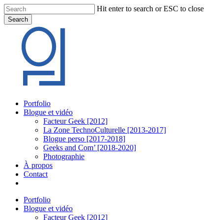
Skip
Hit enter to search or ESC to close
to
Search
main
Close
content
Search
Menu
Portfolio
Blogue et vidéo
Facteur Geek [2012]
La Zone TechnoCulturelle [2013-2017]
Blogue perso [2017-2018]
Geeks and Com’ [2018-2020]
Photographie
À propos
Contact
twitter
linkedin
youtube
instagram
Portfolio
Blogue et vidéo
Facteur Geek [2012]