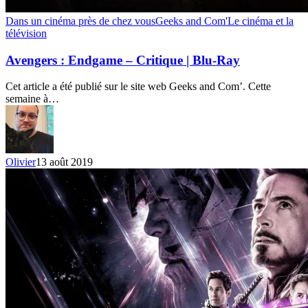
Avengers
Dans un cinéma près de chez vous
Geeks and Com'
Le cinéma et la
:
télévision
Endgame
–
Avengers : Endgame – Critique | Blu-Ray
Critique
|
Cet article a été publié sur le site web Geeks and Com’. Cette
Blu-
semaine à…
Ray
Olivier
13 août 2019