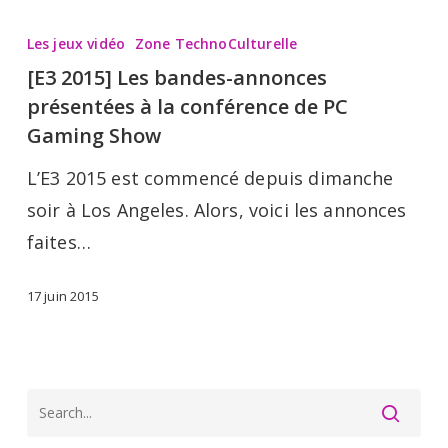
[E3
2015]
Les jeux vidéo
Zone TechnoCulturelle
Les
[E3 2015] Les bandes-annonces
bandes-
présentées à la conférence de PC
annonces
Gaming Show
présentées
L’E3 2015 est commencé depuis dimanche
à
soir à Los Angeles. Alors, voici les annonces
la
faites…
conférence
de
17 juin 2015
PC
Gaming
Show