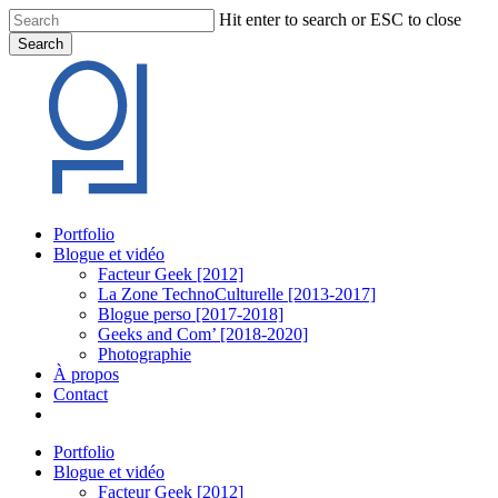
Skip
Hit enter to search or ESC to close
to
Search
main
Close
content
Search
Menu
Portfolio
Blogue et vidéo
Facteur Geek [2012]
La Zone TechnoCulturelle [2013-2017]
Blogue perso [2017-2018]
Geeks and Com’ [2018-2020]
Photographie
À propos
Contact
twitter
linkedin
youtube
instagram
Portfolio
Blogue et vidéo
Facteur Geek [2012]