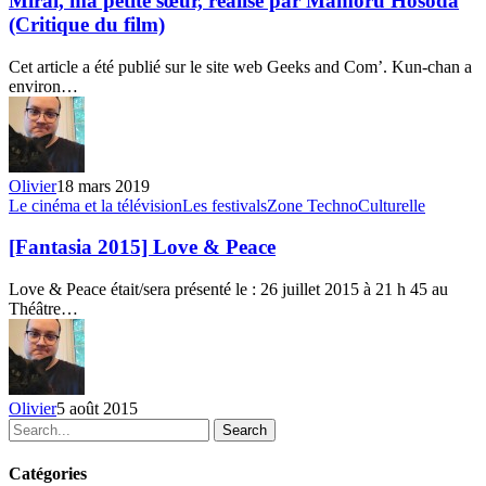
Mirai, ma petite sœur, réalisé par Mamoru Hosoda
sœur,
(Critique du film)
réalisé
par
Cet article a été publié sur le site web Geeks and Com’. Kun-chan a
Mamoru
environ…
Hosoda
(Critique
du
film)
Olivier
18 mars 2019
[Fantasia
Le cinéma et la télévision
Les festivals
Zone TechnoCulturelle
2015]
Love
[Fantasia 2015] Love & Peace
&
Peace
Love & Peace était/sera présenté le : 26 juillet 2015 à 21 h 45 au
Théâtre…
Olivier
5 août 2015
Search
Catégories