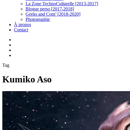
La Zone TechnoCulturelle [2013-2017]
Blogue perso [2017-2018]
Geeks and Com’ [2018-2020]
Photographie
À propos
Contact
twitter
linkedin
youtube
instagram
Tag
Kumiko Aso