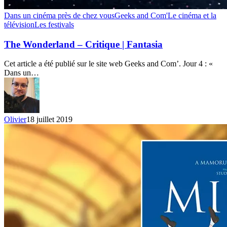
The
Dans un cinéma près de chez vous
Geeks and Com'
Le cinéma et la
Wonderland
télévision
Les festivals
–
Critique
The Wonderland – Critique | Fantasia
|
Fantasia
Cet article a été publié sur le site web Geeks and Com’. Jour 4 : «
Dans un…
Olivier
18 juillet 2019