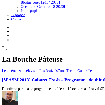
Blogue perso [2017-2018]
Geeks and Com’ [2018-2020]
Photographie
À propos
Contact
twitter
linkedin
youtube
instagram
Tag
La Bouche Pâteuse
[SPASM
Le cinéma et la télévision
Les festivals
Zone TechnoCulturelle
2013]
Cabaret
[SPASM 2013] Cabaret Trash – Programme double d
Trash
–
Deuxième partie à ce programme double du 12 octobre au festival S
Programme
double
du
12