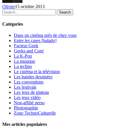
octobre
Olivier
15 octobre 2013
Search
Catégories
Dans un cinéma près de chez vous
Entre les cases [balado]
Facteur Geek
Geeks and Com'
La K-Pop
La musique
La techno
Le cinéma et la télévision
Les bandes dessinées
Les conventions
Les festivals
Les jeux de plateau
Les jeux vidéo
Non-affilié
perso
Photographie
Zone TechnoCulturelle
Mes articles populaires