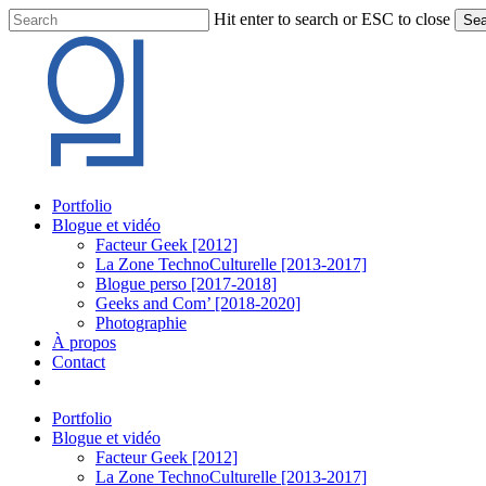
Skip
Hit enter to search or ESC to close
Sea
to
Close
main
Search
content
Menu
Portfolio
Blogue et vidéo
Facteur Geek [2012]
La Zone TechnoCulturelle [2013-2017]
Blogue perso [2017-2018]
Geeks and Com’ [2018-2020]
Photographie
À propos
Contact
twitter
linkedin
youtube
instagram
Portfolio
Blogue et vidéo
Facteur Geek [2012]
La Zone TechnoCulturelle [2013-2017]