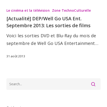
[Actualité]
DEP/Well
Le cinéma et la télévision
Zone TechnoCulturelle
Go
[Actualité] DEP/Well Go USA Ent.
USA
Septembre 2013: Les sorties de films
Ent.
Voici les sorties DVD et Blu-Ray du mois de
Septembre
septembre de Well Go USA Entertainment…
2013:
Les
31 août 2013
sorties
de
films