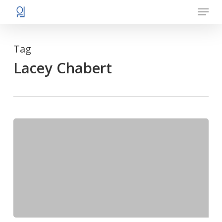
Menu
Skip
to
main
Tag
content
Lacey Chabert