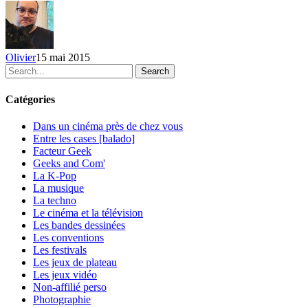
révélées
Olivier
15 mai 2015
Search
Catégories
Dans un cinéma près de chez vous
Entre les cases [balado]
Facteur Geek
Geeks and Com'
La K-Pop
La musique
La techno
Le cinéma et la télévision
Les bandes dessinées
Les conventions
Les festivals
Les jeux de plateau
Les jeux vidéo
Non-affilié
perso
Photographie