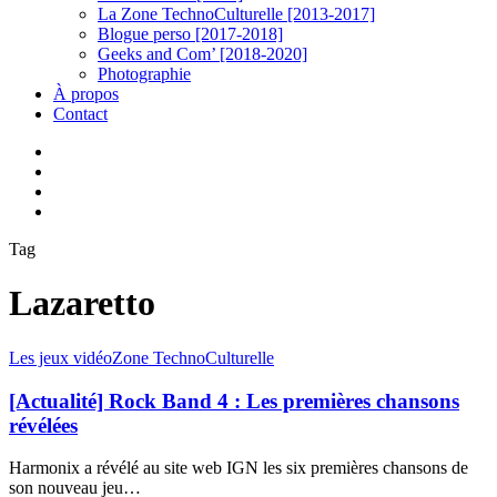
La Zone TechnoCulturelle [2013-2017]
Blogue perso [2017-2018]
Geeks and Com’ [2018-2020]
Photographie
À propos
Contact
twitter
linkedin
youtube
instagram
Tag
Lazaretto
[Actualité]
Les jeux vidéo
Zone TechnoCulturelle
Rock
Band
[Actualité] Rock Band 4 : Les premières chansons
4
révélées
:
Les
Harmonix a révélé au site web IGN les six premières chansons de
premières
son nouveau jeu…
chansons