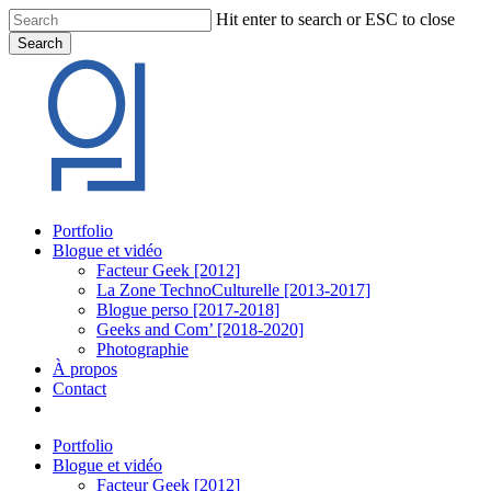
Skip
Hit enter to search or ESC to close
to
Search
main
Close
content
Search
Menu
Portfolio
Blogue et vidéo
Facteur Geek [2012]
La Zone TechnoCulturelle [2013-2017]
Blogue perso [2017-2018]
Geeks and Com’ [2018-2020]
Photographie
À propos
Contact
twitter
linkedin
youtube
instagram
Portfolio
Blogue et vidéo
Facteur Geek [2012]