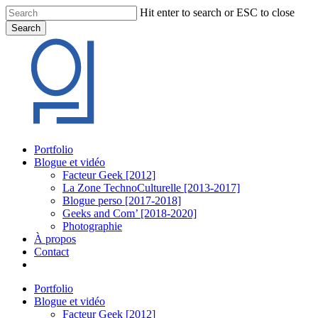
Skip
Hit enter to search or ESC to close
to
Search
main
Close
content
Search
Menu
Portfolio
Blogue et vidéo
Facteur Geek [2012]
La Zone TechnoCulturelle [2013-2017]
Blogue perso [2017-2018]
Geeks and Com’ [2018-2020]
Photographie
À propos
Contact
twitter
linkedin
youtube
instagram
Portfolio
Blogue et vidéo
Facteur Geek [2012]