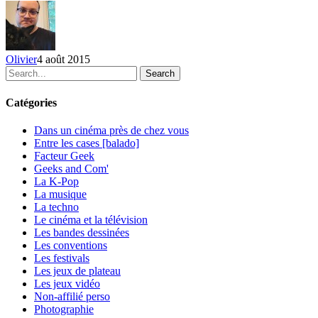
du
26
juillet
au
Olivier
4 août 2015
1er
Search
août
2015
Catégories
Dans un cinéma près de chez vous
Entre les cases [balado]
Facteur Geek
Geeks and Com'
La K-Pop
La musique
La techno
Le cinéma et la télévision
Les bandes dessinées
Les conventions
Les festivals
Les jeux de plateau
Les jeux vidéo
Non-affilié
perso
Photographie