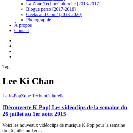
La Zone TechnoCulturelle [2013-2017]
Blogue perso [2017-2018]
Geeks and Com’ [2018-2020]
Photographie
À propos
Contact
twitter
linkedin
youtube
instagram
Tag
Lee Ki Chan
[Découverte
La K-Pop
Zone TechnoCulturelle
K-
Pop]
[Découverte K-Pop] Les vidéoclips de la semaine du
Les
26 juillet au 1er août 2015
vidéoclips
de
Voici les nouveaux vidéoclips de musique K-Pop pour la semaine
la
du 26 juillet au 1er…
semaine