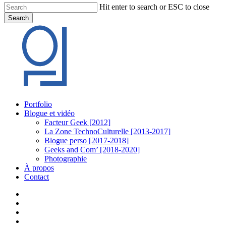
Hit enter to search or ESC to close
Search
Close
Search
Menu
Portfolio
Blogue et vidéo
Facteur Geek [2012]
La Zone TechnoCulturelle [2013-2017]
Blogue perso [2017-2018]
Geeks and Com’ [2018-2020]
Photographie
À propos
Contact
twitter
linkedin
youtube
instagram