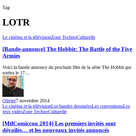
Tag
LOTR
[Bande-
Le cinéma et la télévision
Zone TechnoCulturelle
annonce]
The
[Bande-annonce] The Hobbit: The Battle of the Five
Hobbit:
Armies
The
Battle
Voici la bande-annonce du prochain film de la série The Hobbit qui
of
sortira le 17…
the
Five
Armies
Olivier
7 novembre 2014
[MtlComiccon
Le cinéma et la télévision
Les bandes dessinées
Les conventions
Les
2014]
jeux vidéo
Zone TechnoCulturelle
Les
premiers
[MtlComiccon 2014] Les premiers invités sont
invités
dévoilés… et les nouveaux invités annoncés
sont