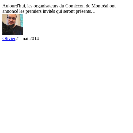
dévoilés…
Aujourd'hui, les organisateurs du Comiccon de Montréal ont
et
annoncé les premiers invités qui seront présents…
les
nouveaux
invités
annoncés
Olivier
21 mai 2014