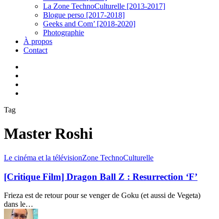
La Zone TechnoCulturelle [2013-2017]
Blogue perso [2017-2018]
Geeks and Com’ [2018-2020]
Photographie
À propos
Contact
twitter
linkedin
youtube
instagram
Tag
Master Roshi
[Critique
Le cinéma et la télévision
Zone TechnoCulturelle
Film]
Dragon
[Critique Film] Dragon Ball Z : Resurrection ‘F’
Ball
Z
Frieza est de retour pour se venger de Goku (et aussi de Vegeta)
:
dans le…
Resurrection
‘F’