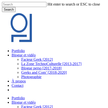
Skip
Hit enter to search or ESC to close
to
Search
main
Close
content
Search
Menu
Portfolio
Blogue et vidéo
Facteur Geek [2012]
La Zone TechnoCulturelle [2013-2017]
Blogue perso [2017-2018]
Geeks and Com’ [2018-2020]
Photographie
À propos
Contact
twitter
linkedin
youtube
instagram
Portfolio
Blogue et vidéo
Facteur Geek [2012]