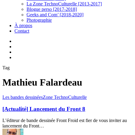
La Zone TechnoCulturelle [2013-2017]
Blogue perso [2017-2018]
Geeks and Com’ [2018-2020]
Photographie
À propos
Contact
twitter
linkedin
youtube
instagram
Tag
Mathieu Falardeau
[Actualité]
Les bandes dessinées
Zone TechnoCulturelle
Lancement
du
[Actualité] Lancement du Front 8
Front
8
L’éditeur de bande dessinée Front Froid est fier de vous inviter au
lancement du Front…