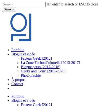
Skip
Hit enter to search or ESC to close
to
Search
main
Close
content
Search
Menu
Portfolio
Blogue et vidéo
Facteur Geek [2012]
La Zone TechnoCulturelle [2013-2017]
Blogue perso [2017-2018]
Geeks and Com’ [2018-2020]
Photographie
À propos
Contact
twitter
linkedin
youtube
instagram
Portfolio
Blogue et vidéo
Facteur Geek [2012]