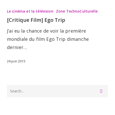
[Critique
Film]
Le cinéma et la télévision
Zone TechnoCulturelle
Ego
[Critique Film] Ego Trip
Trip
J’ai eu la chance de voir la première
mondiale du film Ego Trip dimanche
dernier…
24 juin 2015