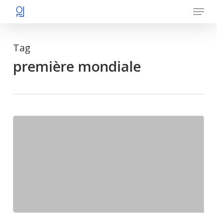
Menu
Skip
to
main
Tag
content
première mondiale