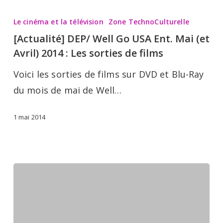
[Actualité]
DEP/
Le cinéma et la télévision
Zone TechnoCulturelle
Well
[Actualité] DEP/ Well Go USA Ent. Mai (et
Go
Avril) 2014 : Les sorties de films
USA
Voici les sorties de films sur DVD et Blu-Ray
Ent.
du mois de mai de Well…
Mai
(et
1 mai 2014
Avril)
2014
:
Les
sorties
de