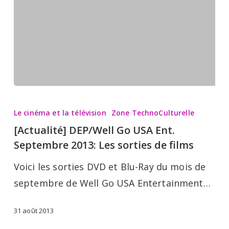
films
[Actualité]
DEP/Well
Le cinéma et la télévision
Zone TechnoCulturelle
Go
[Actualité] DEP/Well Go USA Ent.
USA
Septembre 2013: Les sorties de films
Ent.
Voici les sorties DVD et Blu-Ray du mois de
Septembre
septembre de Well Go USA Entertainment…
2013:
Les
31 août 2013
sorties