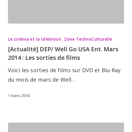
films
[Actualité]
DEP/
Le cinéma et la télévision
Zone TechnoCulturelle
Well
[Actualité] DEP/ Well Go USA Ent. Mars
Go
2014 : Les sorties de films
USA
Voici les sorties de films sur DVD et Blu-Ray
Ent.
du mois de mars de Well…
Mars
2014
1 mars 2014
:
Les
sorties
de