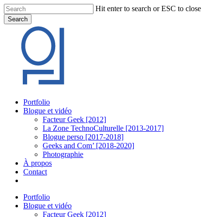
Skip
Hit enter to search or ESC to close
to
Search
main
Close
content
Search
Menu
Portfolio
Blogue et vidéo
Facteur Geek [2012]
La Zone TechnoCulturelle [2013-2017]
Blogue perso [2017-2018]
Geeks and Com’ [2018-2020]
Photographie
À propos
Contact
twitter
linkedin
youtube
instagram
Portfolio
Blogue et vidéo
Facteur Geek [2012]