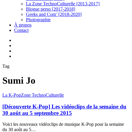
La Zone TechnoCulturelle [2013-2017]
Blogue perso [2017-2018]
Geeks and Com’ [2018-2020]
Photographie
À propos
Contact
twitter
linkedin
youtube
instagram
Tag
Sumi Jo
[Découverte
La K-Pop
Zone TechnoCulturelle
K-
Pop]
[Découverte K-Pop] Les vidéoclips de la semaine du
Les
30 août au 5 septembre 2015
vidéoclips
de
Voici les nouveaux vidéoclips de musique K-Pop pour la semaine
la
du 30 août au 5…
semaine