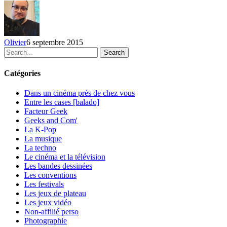
du
30
août
au
Olivier
6 septembre 2015
5
Search
septembre
2015
Catégories
Dans un cinéma près de chez vous
Entre les cases [balado]
Facteur Geek
Geeks and Com'
La K-Pop
La musique
La techno
Le cinéma et la télévision
Les bandes dessinées
Les conventions
Les festivals
Les jeux de plateau
Les jeux vidéo
Non-affilié
perso
Photographie