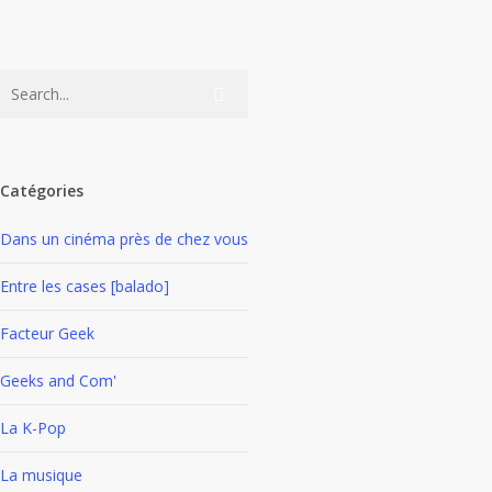
la semaine du 30 août au 5 septembre
Les
2015
vidéoclips
de
Voici les nouveaux vidéoclips de musique K-Pop pour la semaine
la
du 30 août au 5…
semaine
6 septembre 2015
du
30
Catégories
août
Dans un cinéma près de chez vous
au
5
Entre les cases [balado]
septembre
2015
Facteur Geek
Geeks and Com'
La K-Pop
La musique