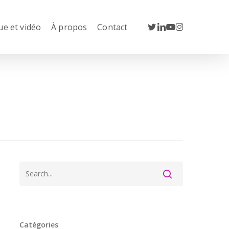
twitter
linkedin
youtube
instagram
ue et vidéo
À propos
Contact
Catégories