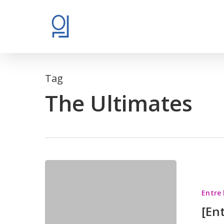
Skip
to
main
content
Tag
The Ultimates
[Entre
les
Entre 
cases]
[En
Épisode