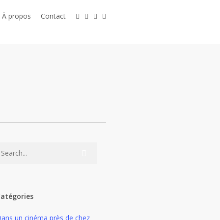
twitter
linkedin
youtube
instagram
À propos
Contact
atégories
ans un cinéma près de chez