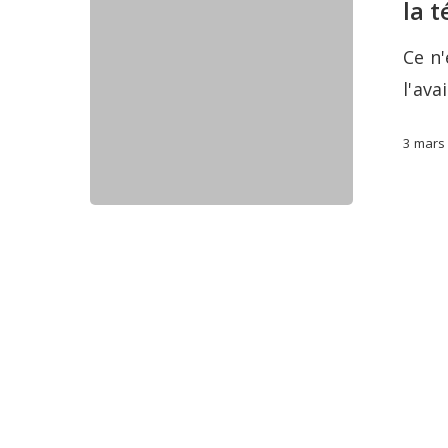
la 
Go
à
Ce n'
la
l'ava
télé
en
3 mars
animation
3D