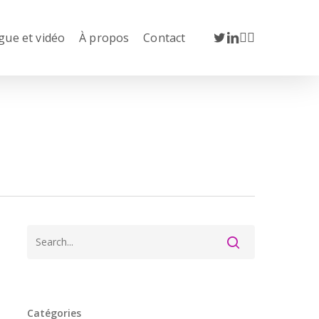
twitter
linkedin
youtube
instagram
gue et vidéo
À propos
Contact
Catégories