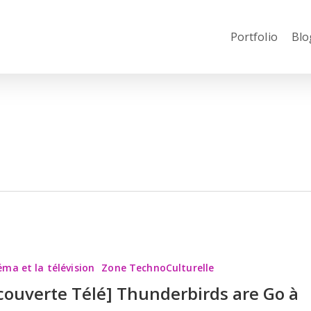
Portfolio
Blo
te
éma et la télévision
Zone TechnoCulturelle
rds
couverte Télé] Thunderbirds are Go à