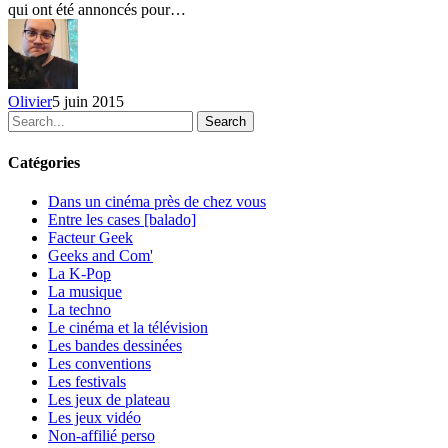
qui ont été annoncés pour…
10
invités
BD
–
jour
Olivier
5 juin 2015
8,
Search
9
et
10
Catégories
Dans un cinéma près de chez vous
Entre les cases [balado]
Facteur Geek
Geeks and Com'
La K-Pop
La musique
La techno
Le cinéma et la télévision
Les bandes dessinées
Les conventions
Les festivals
Les jeux de plateau
Les jeux vidéo
Non-affilié
perso