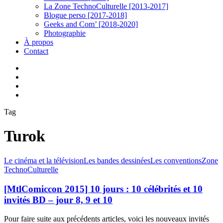
La Zone TechnoCulturelle [2013-2017]
Blogue perso [2017-2018]
Geeks and Com’ [2018-2020]
Photographie
À propos
Contact
twitter
linkedin
youtube
instagram
Tag
Turok
[MtlComiccon
Le cinéma et la télévision
Les bandes dessinées
Les conventions
Zone
2015]
TechnoCulturelle
10
jours
[MtlComiccon 2015] 10 jours : 10 célébrités et 10
:
invités BD – jour 8, 9 et 10
10
célébrités
Pour faire suite aux précédents articles, voici les nouveaux invités
et