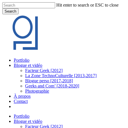
Skip
Hit enter to search or ESC to close
to
Search
main
Close
content
Search
Menu
Portfolio
Blogue et vidéo
Facteur Geek [2012]
La Zone TechnoCulturelle [2013-2017]
Blogue perso [2017-2018]
Geeks and Com’ [2018-2020]
Photographie
À propos
Contact
twitter
linkedin
youtube
instagram
Portfolio
Blogue et vidéo
Facteur Geek [2012]