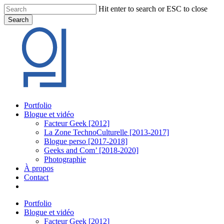
Skip
Hit enter to search or ESC to close
to
Search
main
Close
content
Search
Menu
Portfolio
Blogue et vidéo
Facteur Geek [2012]
La Zone TechnoCulturelle [2013-2017]
Blogue perso [2017-2018]
Geeks and Com’ [2018-2020]
Photographie
À propos
Contact
twitter
linkedin
youtube
instagram
Portfolio
Blogue et vidéo
Facteur Geek [2012]