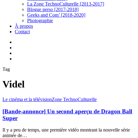
La Zone TechnoCulturelle [2013-2017]
Blogue perso [2017-2018]
Geeks and Com’ [2018-2020]
Photographie
À propos
Contact
twitter
linkedin
youtube
instagram
Tag
Videl
[Bande-
Le cinéma et la télévision
Zone TechnoCulturelle
annonce]
Un
[Bande-annonce] Un second aperçu de Dragon Ball
second
Super
aperçu
de
Il y a peu de temps, une première vidéo montrant la nouvelle série
Dragon
animée de…
Ball