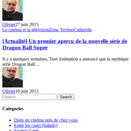
Super
Olivier
27 juin 2015
[Actualité]
Le cinéma et la télévision
Zone TechnoCulturelle
Un
premier
[Actualité] Un premier aperçu de la nouvelle série de
aperçu
Dragon Ball Super
de
la
Il y a quelques semaines, Toei Animation a annoncé que la mythique
nouvelle
série Dragon Ball…
série
de
Dragon
Ball
Super
Olivier
16 juin 2015
Search
Catégories
Dans un cinéma près de chez vous
Entre les cases [balado]
Facteur Geek