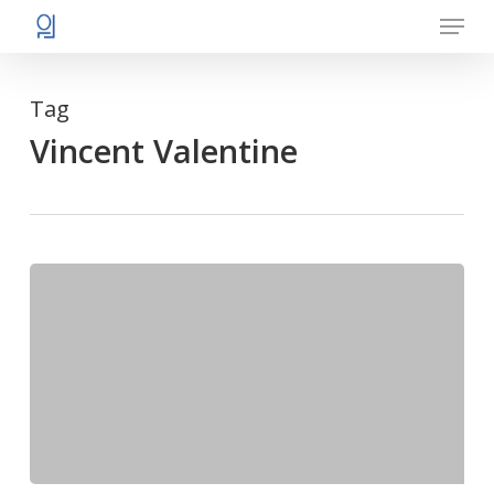
Menu
Skip
to
main
Tag
content
Vincent Valentine