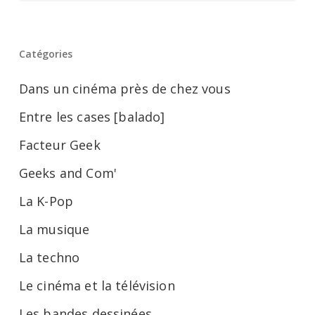
et
2
Catégories
Dans un cinéma près de chez vous
Entre les cases [balado]
Facteur Geek
Geeks and Com'
La K-Pop
La musique
La techno
Le cinéma et la télévision
Les bandes dessinées