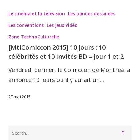
[MtlComiccon
2015]
Le cinéma et la télévision
Les bandes dessinées
10
Les conventions
Les jeux vidéo
jours
Zone TechnoCulturelle
:
[MtlComiccon 2015] 10 jours : 10
10
célébrités et 10 invités BD – jour 1 et 2
célébrités
Vendredi dernier, le Comiccon de Montréal a
et
annoncé 10 jours où il y aurait un…
10
invités
27 mai 2015
BD
–
jour
1