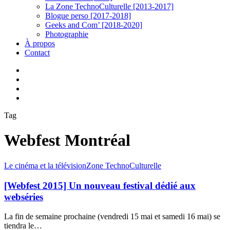
La Zone TechnoCulturelle [2013-2017]
Blogue perso [2017-2018]
Geeks and Com’ [2018-2020]
Photographie
À propos
Contact
twitter
linkedin
youtube
instagram
Tag
Webfest Montréal
[Webfest
Le cinéma et la télévision
Zone TechnoCulturelle
2015]
Un
[Webfest 2015] Un nouveau festival dédié aux
nouveau
webséries
festival
dédié
La fin de semaine prochaine (vendredi 15 mai et samedi 16 mai) se
aux
tiendra le…
webséries