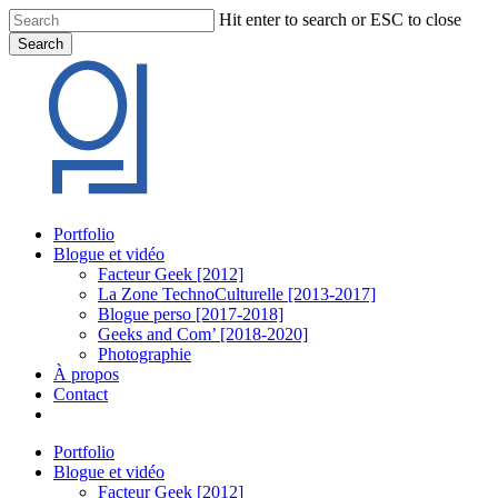
Skip
Hit enter to search or ESC to close
to
Search
main
Close
content
Search
Menu
Portfolio
Blogue et vidéo
Facteur Geek [2012]
La Zone TechnoCulturelle [2013-2017]
Blogue perso [2017-2018]
Geeks and Com’ [2018-2020]
Photographie
À propos
Contact
twitter
linkedin
youtube
instagram
Portfolio
Blogue et vidéo
Facteur Geek [2012]