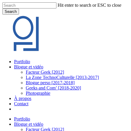
Skip
Hit enter to search or ESC to close
to
Search
main
Close
content
Search
Menu
Portfolio
Blogue et vidéo
Facteur Geek [2012]
La Zone TechnoCulturelle [2013-2017]
Blogue perso [2017-2018]
Geeks and Com’ [2018-2020]
Photographie
À propos
Contact
twitter
linkedin
youtube
instagram
Portfolio
Blogue et vidéo
Facteur Geek [2012]