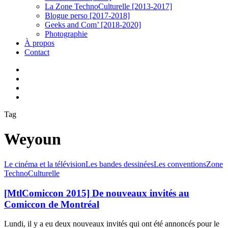
La Zone TechnoCulturelle [2013-2017]
Blogue perso [2017-2018]
Geeks and Com’ [2018-2020]
Photographie
À propos
Contact
twitter
linkedin
youtube
instagram
Tag
Weyoun
[MtlComiccon
Le cinéma et la télévision
Les bandes dessinées
Les conventions
Zone
2015]
TechnoCulturelle
De
nouveaux
[MtlComiccon 2015] De nouveaux invités au
invités
Comiccon de Montréal
au
Comiccon
Lundi, il y a eu deux nouveaux invités qui ont été annoncés pour le
de