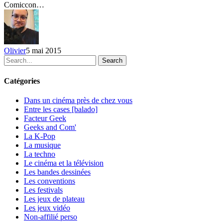
Comiccon…
Montréal
Olivier
5 mai 2015
Search
Catégories
Dans un cinéma près de chez vous
Entre les cases [balado]
Facteur Geek
Geeks and Com'
La K-Pop
La musique
La techno
Le cinéma et la télévision
Les bandes dessinées
Les conventions
Les festivals
Les jeux de plateau
Les jeux vidéo
Non-affilié
perso