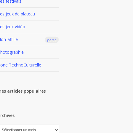
es festivals
es jeux de plateau
es jeux vidéo
on-affilié
perso
hotographie
one TechnoCulturelle
es articles populaires
rchives
rchives