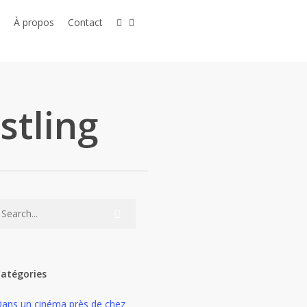
twitter
linkedin
youtube
instagram
À propos
Contact
tling
atégories
ans un cinéma près de chez