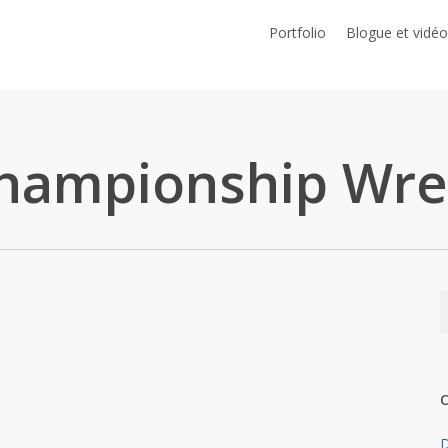
Portfolio
Blogue et vidéo
hampionship Wres
des dessinées
Les conventions
Les jeux vidéo
Zone
C
0 jours : 10 célébrités et 10 invités
D