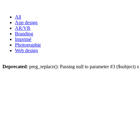
All
App design
AR/VR
Branding
Imprimé
Photographie
Web design
Deprecated
: preg_replace(): Passing null to parameter #3 ($subject) o