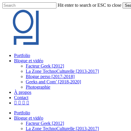
Skip
Hit enter to search or ESC to close
Sea
to
Close
main
Search
content
Menu
Portfolio
Blogue et vidéo
Facteur Geek [2012]
La Zone TechnoCulturelle [2013-2017]
Blogue perso [2017-2018]
Geeks and Com’ [2018-2020]
Photographie
À propos
Contact
twitter
linkedin
youtube
instagram
Portfolio
Blogue et vidéo
Facteur Geek [2012]
La Zone TechnoCulturelle [2013-2017]