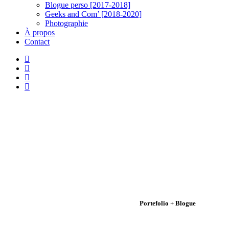
Blogue perso [2017-2018]
Geeks and Com’ [2018-2020]
Photographie
À propos
Contact
twitter
linkedin
youtube
instagram
Portefolio + Blogue