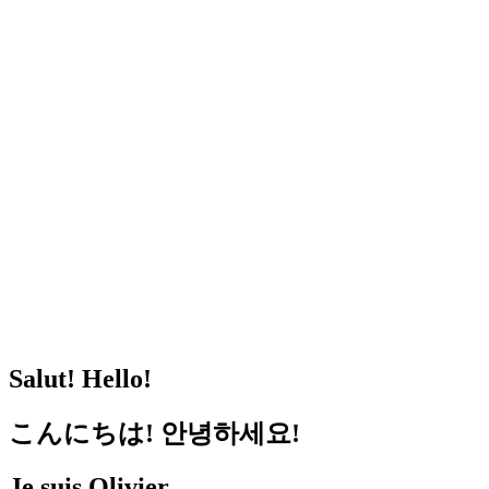
Olivier LeBl
Découvrir mon portfolio
UX/UI Designer
Lire mon blogue
Salut! Hello!
こんにちは
!
안녕하세요
!
Je suis Olivier.