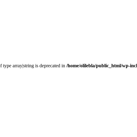
f type array|string is deprecated in
/home/olilebla/public_html/wp-inc