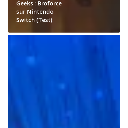
Geeks : Broforce
sur Nintendo
Switch (Test)
Le
Backlog
des
Geeks
:
Gris
sur
Nintendo
Switch
(Test)