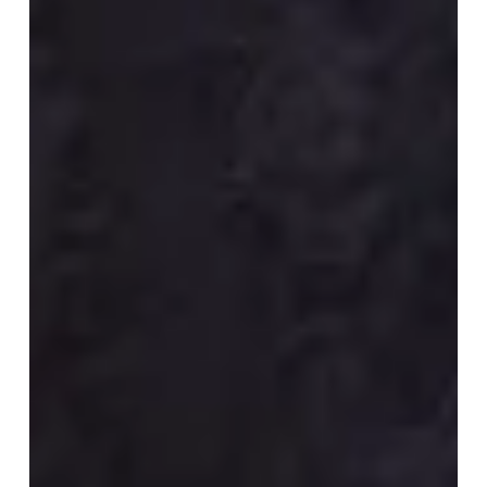
STAR
WARS
Jedi
Knight:
Jedi
Academy
(Test)