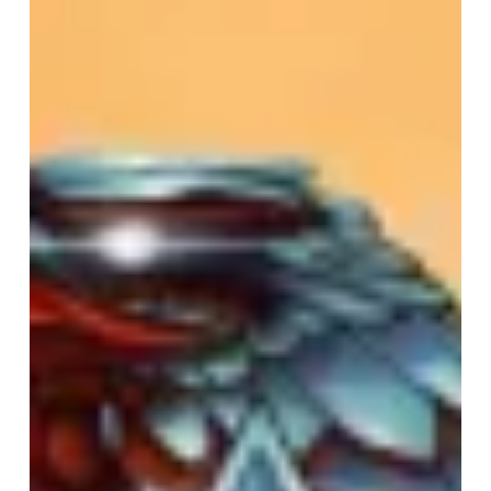
:
Broforce
sur
Nintendo
Switch
(Test)