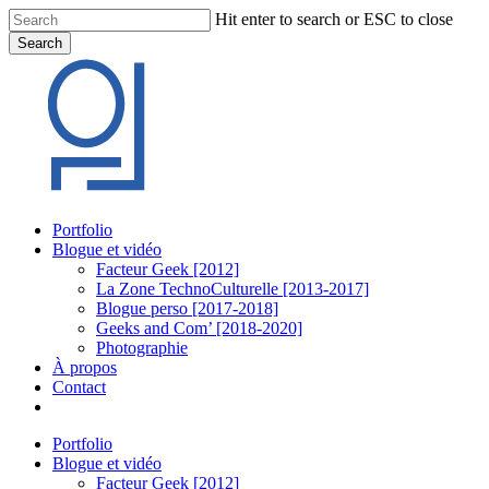
Skip
Hit enter to search or ESC to close
to
Search
main
Close
content
Search
Menu
Portfolio
Blogue et vidéo
Facteur Geek [2012]
La Zone TechnoCulturelle [2013-2017]
Blogue perso [2017-2018]
Geeks and Com’ [2018-2020]
Photographie
À propos
Contact
twitter
linkedin
youtube
instagram
Portfolio
Blogue et vidéo
Facteur Geek [2012]