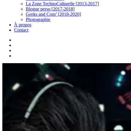
La Zone TechnoCulturelle [2013-2017]
Blogue perso [2017-2018]
Geeks and Com’ [2018-2020]
Photographie
À propos
Contact
twitter
linkedin
youtube
instagram