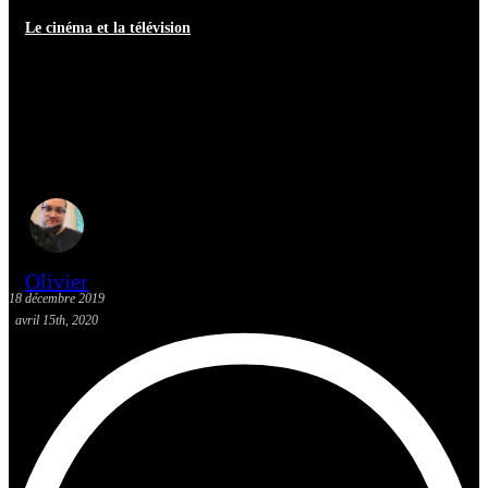
Le cinéma et la télévision
Star Wars : The Rise of
Skywalker – NO SPOILER –
Critique | Cinéma
Olivier
18 décembre 2019
avril 15th, 2020