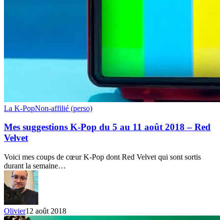
Mes
La K-Pop
Non-affilié (perso)
suggestions
K-
Mes suggestions K-Pop du 5 au 11 août 2018 – Red
Pop
Velvet
du
5
Voici mes coups de cœur K-Pop dont Red Velvet qui sont sortis
au
durant la semaine…
11
août
2018
–
Red
Olivier
12 août 2018
Velvet