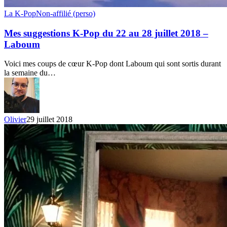
Mes
La K-Pop
Non-affilié (perso)
suggestions
K-
Mes suggestions K-Pop du 22 au 28 juillet 2018 –
Pop
Laboum
du
22
Voici mes coups de cœur K-Pop dont Laboum qui sont sortis durant
au
la semaine du…
28
juillet
2018
–
Laboum
Olivier
29 juillet 2018