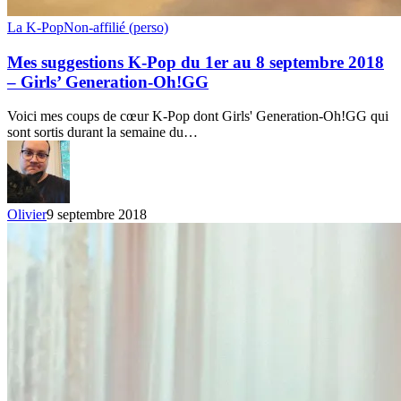
Mes
La K-Pop
Non-affilié (perso)
suggestions
K-
Mes suggestions K-Pop du 1er au 8 septembre 2018
Pop
– Girls’ Generation-Oh!GG
du
1er
Voici mes coups de cœur K-Pop dont Girls' Generation-Oh!GG qui
au
sont sortis durant la semaine du…
8
septembre
2018
–
Girls’
Olivier
9 septembre 2018
Generation-
Oh!GG