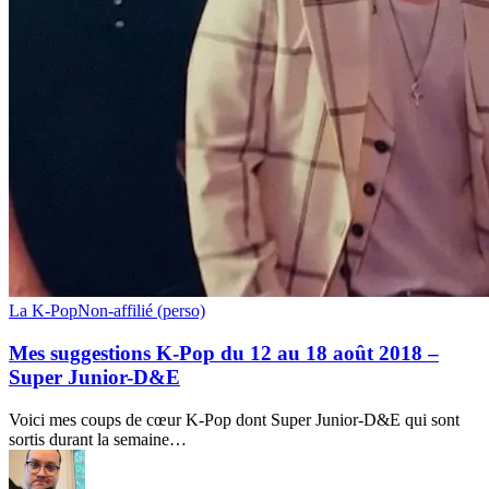
Mes
La K-Pop
Non-affilié (perso)
suggestions
K-
Mes suggestions K-Pop du 12 au 18 août 2018 –
Pop
Super Junior-D&E
du
12
Voici mes coups de cœur K-Pop dont Super Junior-D&E qui sont
au
sortis durant la semaine…
18
août
2018