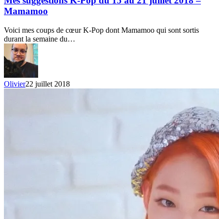
Mes suggestions K-Pop du 15 au 21 juillet 2018 –
Pop
Mamamoo
du
15
Voici mes coups de cœur K-Pop dont Mamamoo qui sont sortis
au
durant la semaine du…
21
juillet
2018
–
Mamamoo
Olivier
22 juillet 2018