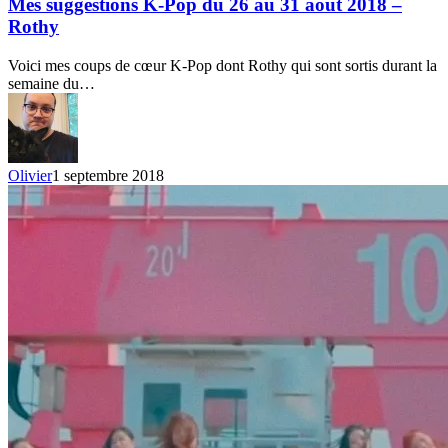
K-
Mes suggestions K-Pop du 26 au 31 août 2018 –
Pop
Rothy
du
26
Voici mes coups de cœur K-Pop dont Rothy qui sont sortis durant la
au
semaine du…
31
août
2018
–
Rothy
Olivier
1 septembre 2018