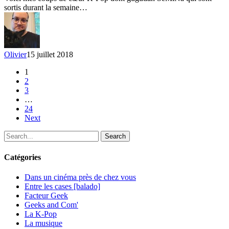
au
sortis durant la semaine…
14
juillet
2018
–
gugudan
Olivier
15 juillet 2018
SeMiNa
1
2
3
…
24
Next
Search
Catégories
Dans un cinéma près de chez vous
Entre les cases [balado]
Facteur Geek
Geeks and Com'
La K-Pop
La musique