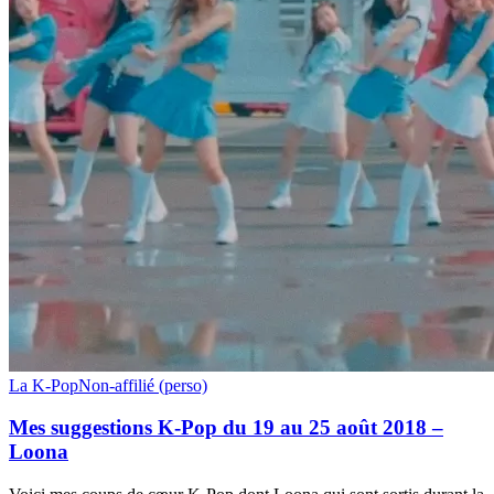
Mes
La K-Pop
Non-affilié (perso)
suggestions
K-
Mes suggestions K-Pop du 19 au 25 août 2018 –
Pop
Loona
du
19