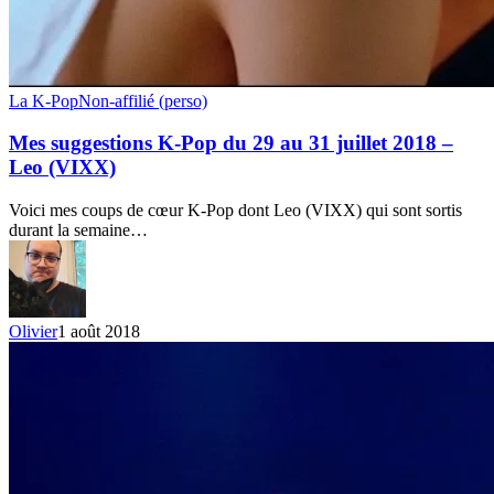
Mes
La K-Pop
Non-affilié (perso)
suggestions
K-
Mes suggestions K-Pop du 29 au 31 juillet 2018 –
Pop
Leo (VIXX)
du
29
Voici mes coups de cœur K-Pop dont Leo (VIXX) qui sont sortis
au
durant la semaine…
31
juillet
2018
–
Leo
Olivier
1 août 2018
(VIXX)