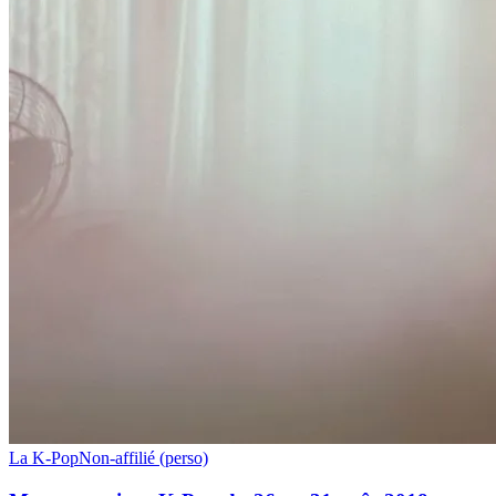
Mes
La K-Pop
Non-affilié (perso)
suggestions