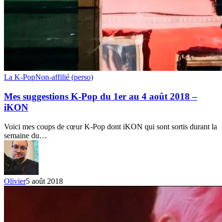
Mes
La K-Pop
Non-affilié (perso)
suggestions
K-
Mes suggestions K-Pop du 1er au 4 août 2018 –
Pop
iKON
du
1er
Voici mes coups de cœur K-Pop dont iKON qui sont sortis durant la
au
semaine du…
4
août
2018
–
iKON
Olivier
5 août 2018